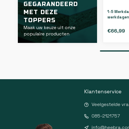
GEGARANDEERD
MET DEZE
1-5 Werkda
werkdagen
TOPPERS
Maak uw keuze uit onze
€66,99
populaire producten
Klantenservice
Veelgestelde vr
085-2121757
info@heebra.co