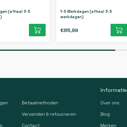
gen (afhaal 3-5
1-5 Werkdagen (afhaal 3-5
)
werkdagen)
€85,99
Informatie
agen
Betaalmethoden
Over ons
Verzenden & retourneren
Blog
m
Contact
Merken