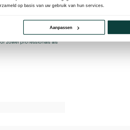
erzameld op basis van uw gebruik van hun services.
Aanpassen
kkelijk op te bergen en te
or zowel professionals als