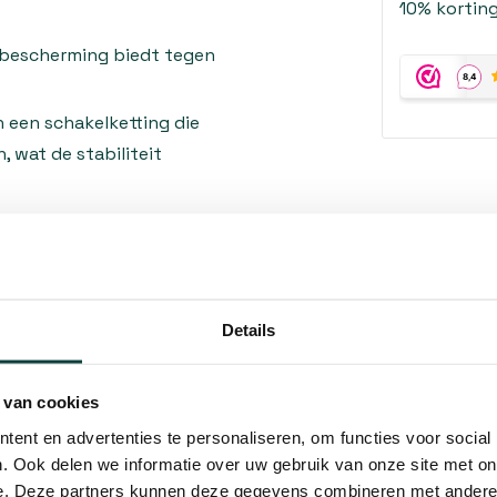
10% korting
 bescherming biedt tegen
 een schakelketting die
, wat de stabiliteit
het draagvermogen variëren.
ing tot 150 kg/m².
oor een goede balans tussen
Details
 van cookies
ent en advertenties te personaliseren, om functies voor social
vaak gebruikt als:
. Ook delen we informatie over uw gebruik van onze site met on
e. Deze partners kunnen deze gegevens combineren met andere i