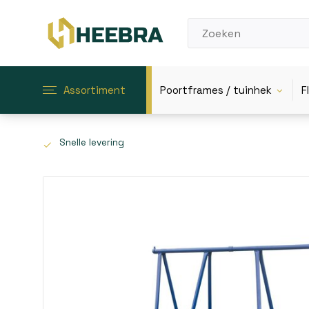
Assortiment
Poortframes / tuinhek
F
Snelle levering