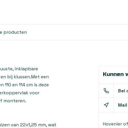
de producten
uuste, inklapbare
Kunnen w
en bij klussen.
Met een
 110 en 114 cm is deze
Bel 
werkoppervlak voor
of monteren.
Mail
Hovenier o
uizen van 22x1,25 mm, wat