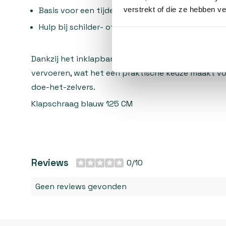
verstrekt of die ze hebben v
Basis voor een tijdelijke werktafel.
Hulp bij schilder- of montagewerkzaamheden.
Dankzij het inklapbare ontwerp is de schraag gema
vervoeren, wat het een praktische keuze maakt vo
doe-het-zelvers.
Klapschraag blauw 125 CM
Reviews
0/10
Geen reviews gevonden