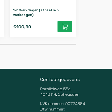
1-5 Werkdagen (afhaal 3-5
1-5 Werkdagen 
werkdagen)
werkdagen)
€100,99
€128,99
Contactgegevens
Parallelweg 53a
4043 KH, Opheusden
KVK nummer: 90774884
Btw nummer: