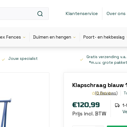
Klantenservice
Over ons
lex Fences
Duimen en hengen
Poort- en hekbeslag
Gratis verzending v.a.
Jouw specialist
*m.u.v. grote pakke
Klapschraag blauw 
(0 Reviews)
T
€120,99
1
V
Prijs incl. BTW