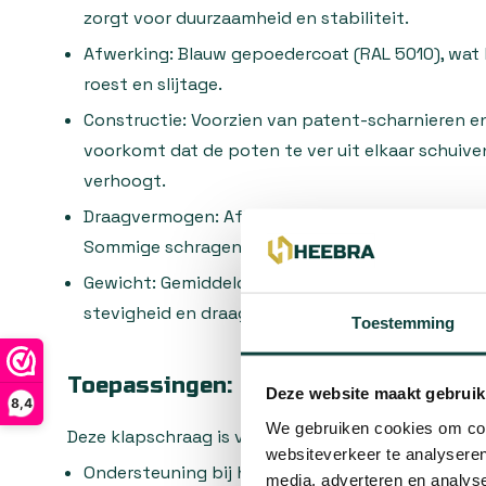
zorgt voor duurzaamheid en stabiliteit.
Afwerking:
Blauw gepoedercoat (RAL 5010), wat
roest en slijtage.
Constructie:
Voorzien van patent-scharnieren en
voorkomt dat de poten te ver uit elkaar schuiven
verhoogt.
Draagvermogen:
Afhankelijk van het model kan 
Sommige schragen zijn geschikt voor een belast
Gewicht:
Gemiddeld rond de 9,5 kg, wat zorgt v
stevigheid en draagbaarheid.
Toestemming
Toepassingen:
Deze website maakt gebruik
8,4
We gebruiken cookies om cont
Deze klapschraag is veelzijdig inzetbaar en wordt 
websiteverkeer te analyseren
Ondersteuning bij het zagen van materialen.
media, adverteren en analys