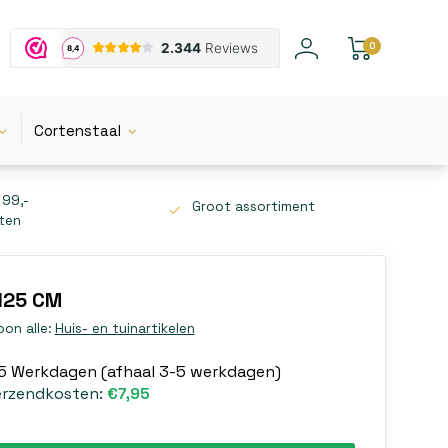
0
Cortenstaal
 99,-
Groot assortiment
tten
125 CM
oon alle:
Huis- en tuinartikelen
-5 Werkdagen (afhaal 3-5 werkdagen)
erzendkosten:
€7,95