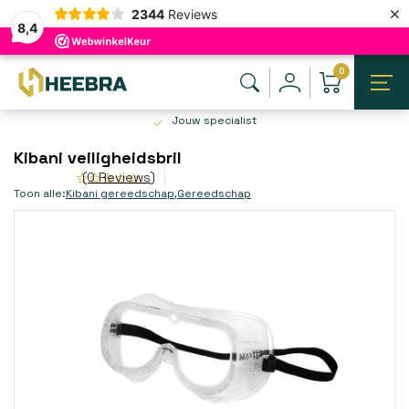
×
2344
Reviews
8,4
0
Jouw specialist
Kibani veiligheidsbril
(0 Reviews)
Toon alle:
Kibani gereedschap
,
Gereedschap