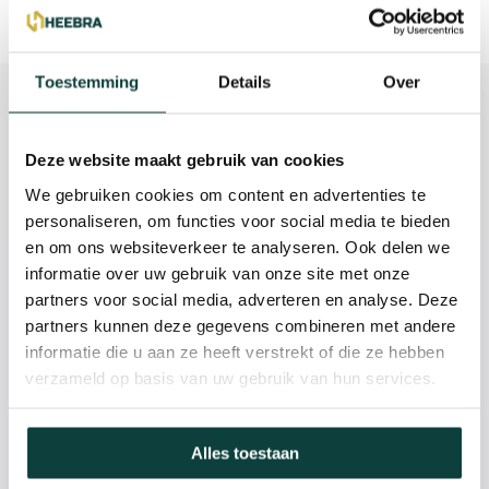
Toevoegen aan winkelwagen
Toestemming
Details
Over
Beschrijving
Reviews
Deze website maakt gebruik van cookies
We gebruiken cookies om content en advertenties te
Specificaties
personaliseren, om functies voor social media te bieden
en om ons websiteverkeer te analyseren. Ook delen we
informatie over uw gebruik van onze site met onze
Kunnen we je helpen?
partners voor social media, adverteren en analyse. Deze
partners kunnen deze gegevens combineren met andere
085-2121757
informatie die u aan ze heeft verstrekt of die ze hebben
verzameld op basis van uw gebruik van hun services.
info@heebra.com
Alles toestaan
Hovenier of klusbedrijf? Neem contact met ons op voor