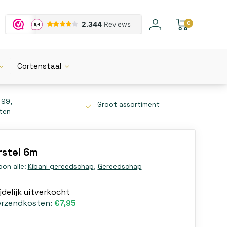
0
Cortenstaal
 99,-
Groot assortiment
tten
rstel 6m
oon alle:
Kibani gereedschap
,
Gereedschap
jdelijk uitverkocht
erzendkosten:
€7,95