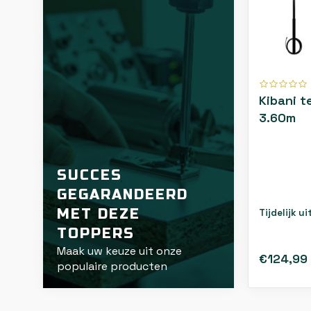
Kibani t
3.60m
SUCCES
GEGARANDEERD
MET DEZE
Tijdelijk u
TOPPERS
Maak uw keuze uit onze
€124,99
populaire producten