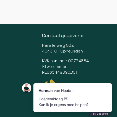
Contactgegevens
Parallelweg 53a
4043 KH, Opheusden
KVK nummer: 90774884
Btw nummer:
NL865449090B01
n