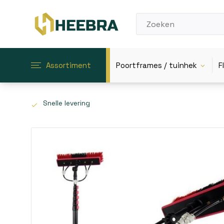
Assortiment
Poortframes / tuinhek
F
Snelle levering