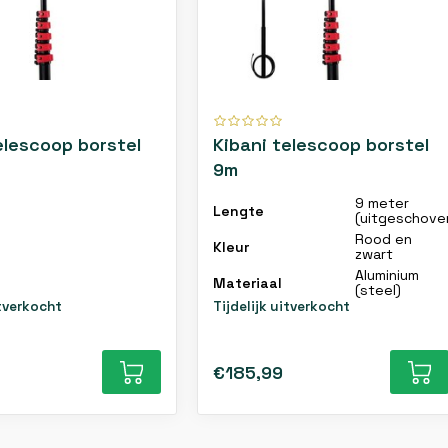
elescoop borstel
Kibani telescoop borstel
9m
9 meter
Lengte
(uitgeschove
Rood en
Kleur
zwart
Aluminium
Materiaal
(steel)
itverkocht
Tijdelijk uitverkocht
€185,99