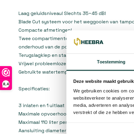
Laag geluidsniveau! Slechts 35~45 dB!
Blade Cut systeem voor het weggooien van tampo
Compacte afmetingen!
Twee compartimenten voor gemakkelijke toegang 
onderhoud van de pomp
Terugslagklep en stalen slangklemmen inbegrepe
Toestemming
Vrijwel probleemloze pomp!
Gebruikte watertemperatuur tot 80 °C
Deze website maakt gebruik
8,4
Specificaties:
We gebruiken cookies om cont
websiteverkeer te analyseren
3 inlaten en 1 uitlaat
media, adverteren en analys
verstrekt of die ze hebben v
Maximale opvoerhoogte 8 meter
Maximaal 110 liter per minuut
Aansluiting diameter: 23mm, 28mm, 32mm