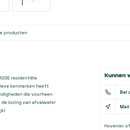
de producten
Kunnen w
ASSE residentiële
ieve kenmerken heeft
Bel 
ndigheden die voorheen
de lozing van afvalwater
Mail
jk!
Hovenier o