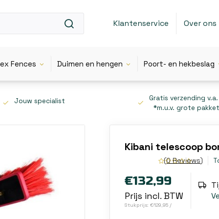
Klantenservice
Over ons
lex Fences
Duimen en hengen
Poort- en hekbeslag
Gratis verzending v.a.
Jouw specialist
*m.u.v. grote pakke
Kibani telescoop bo
(0 Reviews)
T
€132,99
Ti
Prijs incl. BTW
V
Stukprijs: €129,95 /