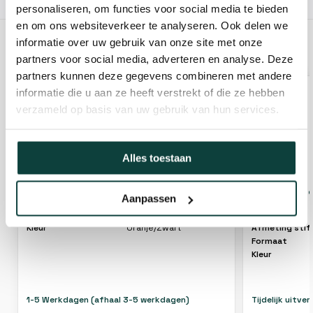
10% korting!
personaliseren, om functies voor social media te bieden
en om ons websiteverkeer te analyseren. Ook delen we
informatie over uw gebruik van onze site met onze
GERELATEERDE PRODUCTEN
partners voor social media, adverteren en analyse. Deze
partners kunnen deze gegevens combineren met andere
informatie die u aan ze heeft verstrekt of die ze hebben
verzameld op basis van uw gebruik van hun services.
Alles toestaan
Kibani Accu Takkenschaar met extra
Kibani Loss
Aanpassen
accu
Kleur
Oranje/Zwart
Afmeting stif
Formaat
Kleur
1-5 Werkdagen (afhaal 3-5 werkdagen)
Tijdelijk uitve