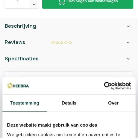
Toevoegen aan winkelwagen
Beschrijving
Reviews
Specificaties
Kunnen we je helpen?
085-2121757
Toestemming
Details
Over
info@heebra.com
Deze website maakt gebruik van cookies
Hovenier of klusbedrijf? Neem contact met ons op voor
We gebruiken cookies om content en advertenties te