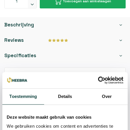
Toevoegen aan winkelwagen
Beschrijving
Reviews
Specificaties
Kunnen we je helpen?
085-2121757
Toestemming
Details
Over
info@heebra.com
Deze website maakt gebruik van cookies
Hovenier of klusbedrijf? Neem contact met ons op voor
We gebruiken cookies om content en advertenties te