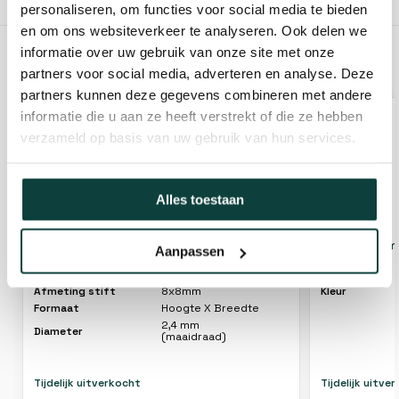
10% korting!
personaliseren, om functies voor social media te bieden
en om ons websiteverkeer te analyseren. Ook delen we
informatie over uw gebruik van onze site met onze
GERELATEERDE PRODUCTEN
partners voor social media, adverteren en analyse. Deze
partners kunnen deze gegevens combineren met andere
informatie die u aan ze heeft verstrekt of die ze hebben
verzameld op basis van uw gebruik van hun services.
Alles toestaan
Kibani draadkop voor bosmaaier - Tap &
Kibani bosm
Aanpassen
Go systeem
Afmeting stift
8x8mm
Kleur
Formaat
Hoogte X Breedte
2,4 mm
Diameter
(maaidraad)
Tijdelijk uitverkocht
Tijdelijk uitve