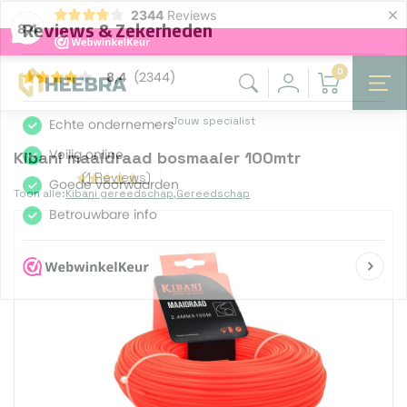
×
2344
Reviews
8,4
0
Jouw specialist
Kibani maaidraad bosmaaier 100mtr
(1 Reviews)
Toon alle:
Kibani gereedschap
,
Gereedschap