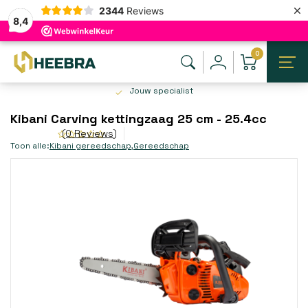
×
2344
Reviews
8,4
0
Jouw specialist
Kibani Carving kettingzaag 25 cm - 25.4cc
(0 Reviews)
Toon alle:
Kibani gereedschap
,
Gereedschap