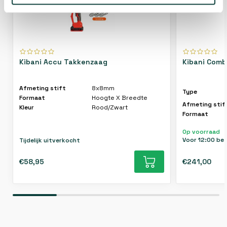
Kibani Accu Takkenzaag
Kibani Combi
Afmeting stift
8x8mm
Type
Formaat
Hoogte X Breedte
Afmeting stif
Kleur
Rood/Zwart
Formaat
Op voorraad
Voor 12:00 be
Tijdelijk uitverkocht
€58,95
€241,00