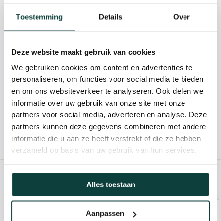
Toestemming
Details
Over
Specificaties
Deze website maakt gebruik van cookies
Kunnen we je helpen?
We gebruiken cookies om content en advertenties te
personaliseren, om functies voor social media te bieden
085-2121757
en om ons websiteverkeer te analyseren. Ook delen we
informatie over uw gebruik van onze site met onze
info@heebra.com
partners voor social media, adverteren en analyse. Deze
partners kunnen deze gegevens combineren met andere
Hovenier of klusbedrijf? Neem contact met ons op voor
informatie die u aan ze heeft verstrekt of die ze hebben
10% korting!
verzameld op basis van uw gebruik van hun services.
GERELATEERDE PRODUCTEN
Alles toestaan
Aanpassen