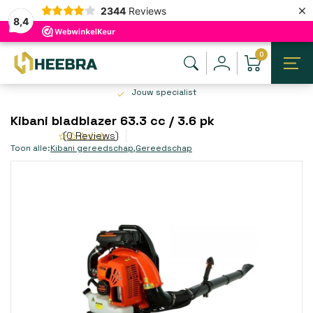
×
2344
Reviews
8,4
0
Jouw specialist
Kibani bladblazer 63.3 cc / 3.6 pk
(0 Reviews)
Toon alle:
Kibani gereedschap
,
Gereedschap