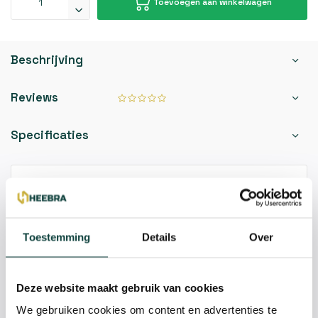
Toevoegen aan winkelwagen
Beschrijving
Reviews
Specificaties
Kunnen we je helpen?
085-2121757
Toestemming
Details
Over
info@heebra.com
Deze website maakt gebruik van cookies
Hovenier of klusbedrijf? Neem contact met ons op voor
We gebruiken cookies om content en advertenties te