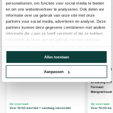
10% korting!
personaliseren, om functies voor social media te bieden
en om ons websiteverkeer te analyseren. Ook delen we
informatie over uw gebruik van onze site met onze
GERELATEERDE PRODUCTEN
partners voor social media, adverteren en analyse. Deze
partners kunnen deze gegevens combineren met andere
informatie die u aan ze heeft verstrekt of die ze hebben
verzameld op basis van uw gebruik van hun services.
Alles toestaan
Kibani bladblazer 42.7 cc / 1.7 pk
Kibani bladb
Aanpassen
Afmeting stif
Formaat
Mengverhoudi
Op voorraad
Op voorraad
Voor 12:00 besteld = vandaag verzonden
Voor 12:00 be