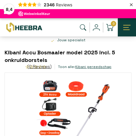
×
2346
Reviews
8,4
0
Jouw specialist
Kibani Accu Bosmaaier model 2025 incl. 5
onkruidborstels
(0 Reviews)
Toon alle:
Kibani gereedschap