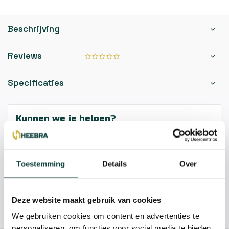
Beschrijving
Reviews
Specificaties
Kunnen we je helpen?
085-2121757
Toestemming
Details
Over
info@heebra.com
Deze website maakt gebruik van cookies
Hovenier of klusbedrijf? Neem contact met ons op voor
10% korting!
We gebruiken cookies om content en advertenties te
personaliseren, om functies voor social media te bieden