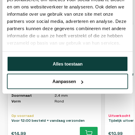
en om ons websiteverkeer te analyseren. Ook delen we
GERELATEERDE PRODUCTEN
informatie over uw gebruik van onze site met onze
partners voor social media, adverteren en analyse. Deze
partners kunnen deze gegevens combineren met andere
informatie die u aan ze heeft verstrekt of die ze hebben
verzameld op basis van uw gebruik van hun services.
Alles toestaan
Kibani maaidraad bosmaaier 100mtr
Kibani nylo
Aanpassen
Afmeting stift
8x8mm
Doornmaat
2.4 mm
Vorm
Rond
Op voorraad
Uitverkocht
Voor 12:00 besteld = vandaag verzonden
Tijdelijk uitve
€14,99
€10,99