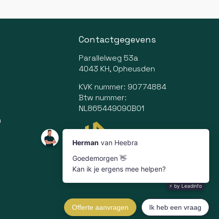
Contactgegevens
Parallelweg 53a
4043 KH, Opheusden
KVK nummer: 90774884
Btw nummer:
NL865449090B01
n