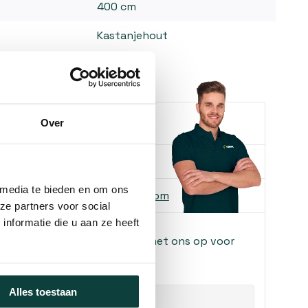
400 cm
Kastanjehout
e je helpen?
Over
ons
085-2121757
 media te bieden en om ons
 ons
info@heebra.com
ze partners voor social
nformatie die u aan ze heeft
f klusbedrijf? Neem contact met ons op voor
!
Alles toestaan