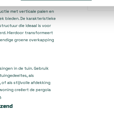
ctie met verticale palen en
iek bieden. De karakteristieke
ructuur die ideaal is voor
erd. Hierdoor transformeert
evendige groene overkapping
singen in de tuin. Gebruik
uingedeeltes, als
f als stijlvolle afdekking
 woning creëert de pergola
.
jzend