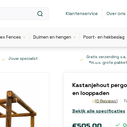
Klantenservice
Over ons
lex Fences
Duimen en hengen
Poort- en hekbeslag
Gratis verzending v.a.
Jouw specialist
*m.u.v. grote pakke
Kastanjehout pergo
en looppaden
(0 Reviews)
T
Bekijk alle specificaties
O
€505,00