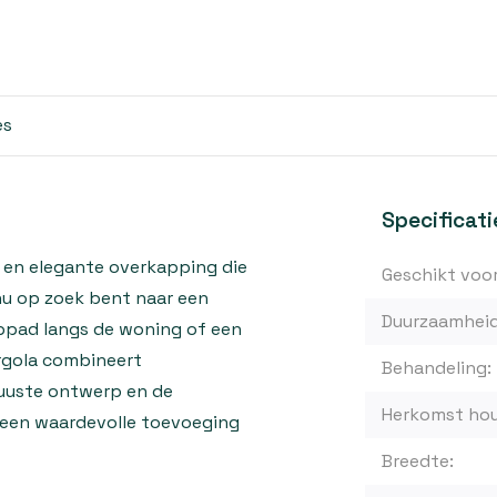
es
Specificati
 en elegante overkapping die
Geschikt voor
nu op zoek bent naar een
Duurzaamheid
oppad langs de woning of een
rgola combineert
Behandeling:
obuuste ontwerp en de
Herkomst hou
 een waardevolle toevoeging
Breedte: