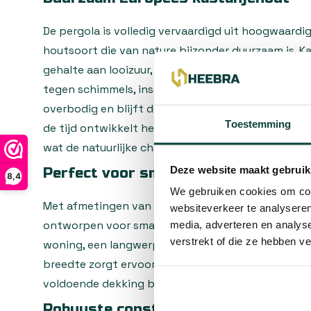
De pergola is volledig vervaardigd uit hoogwaardi
houtsoort die van nature bijzonder duurzaam is. 
gehalte aan looizuur, een natuurlijke stof die uit
tegen schimmels, insecten en houtrot. Hierdoor i
overbodig en blijft de pergola jarenlang sterk en 
Toestemming
de tijd ontwikkelt het onbehandelde hout een karak
wat de natuurlijke charme van uw tuin versterkt.
Deze website maakt gebruik
Perfect voor smalle tuinzones
8,4
We gebruiken cookies om cont
Met afmetingen van 150 cm breed en 400 cm lang i
websiteverkeer te analyseren
ontworpen voor smalle ruimtes. Denk aan een loop
media, adverteren en analys
verstrekt of die ze hebben v
woning, een langwerpig terras of een tuinpad dat 
breedte zorgt ervoor dat de pergola niet opdringeri
voldoende dekking biedt voor een comfortabel ov
Robuuste constructie met karaktervo