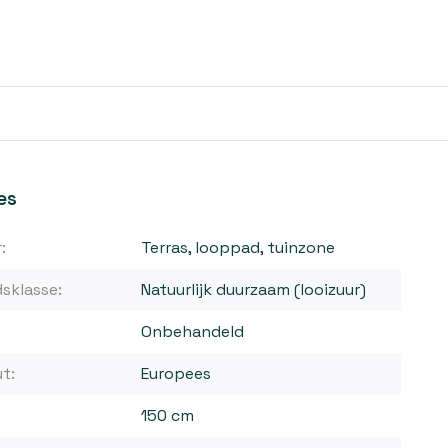
es
:
Terras, looppad, tuinzone
sklasse:
Natuurlijk duurzaam (looizuur)
Onbehandeld
t:
Europees
150 cm