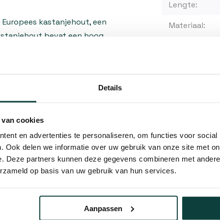
Lengte:
g Europees kastanjehout, een
Materiaal:
Kastanjehout bevat een hoog
stekende bescherming biedt
s chemische behandeling
betrouwbaar. In de loop van
Kunnen w
Details
teristieke zilvergrijs patina,
Bel 
 van cookies
ent en advertenties te personaliseren, om functies voor social
Mail
s deze pergola speciaal
. Ook delen we informatie over uw gebruik van onze site met on
pad langs de zijkant van uw
e. Deze partners kunnen deze gegevens combineren met andere i
erzameld op basis van uw gebruik van hun services.
Hovenier o
u wilt accentueren. De slanke
10% korting
g is, terwijl de lengte
erdekt traject.
Aanpassen
lle details