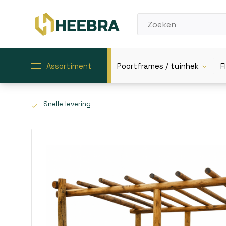
Assortiment
Poortframes / tuinhek
F
Snelle levering