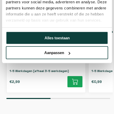
partners voor social media, adverteren en analyse. Deze
partners kunnen deze gegevens combineren met andere
informatie die u aan ze heeft verstrekt of die ze hebben
verzameld op basis van uw gebruik van hun services.
Karabijnhaak 80mm [8mm]
Karabijnhaa
Alles toestaan
Afmeting stift
8x8mm
Formaat
Hoogte X Breedte
Aanpassen
Lengte
80 mm
1-5 Werkdagen (afhaal 3-5 werkdagen)
1-5 Werkdagen
€2,99
€0,99