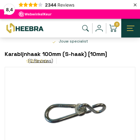
×
2344
Reviews
8,4
0
Jouw specialist
Karabijnhaak 100mm (S-haak) [10mm]
(0 Reviews)