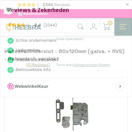
×
2344
Reviews
8,4
0
Jouw specialist
Insteekcilinderslot - 80x120mm (galva. + RVS)
- Galvanisch verzinkt
(0 Reviews)
Toon alle:
Cilindersloten
,
Sloten