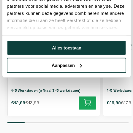
partners voor social media, adverteren en analyse. Deze
partners kunnen deze gegevens combineren met andere
informatie die u aan ze heeft verstrekt of die ze hebben
verzameld op basis van uw gebruik van hun services.
Insteekcilinderslot - 80x120mm -
Insteekcilin
Alles toestaan
Galvanisch verzinkt
Galvanisch v
Aanpassen
1-5 Werkdagen (afhaal 3-5 werkdagen)
1-5 Werkdagen
€12,99
€13,99
€16,99
€17,9