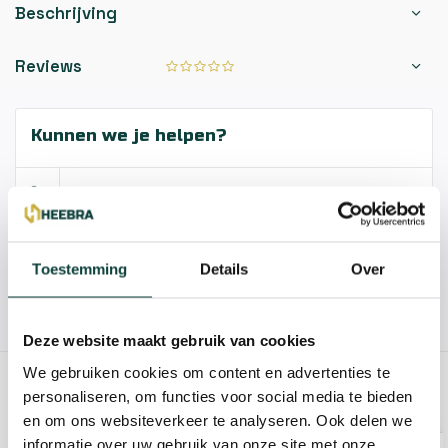
Beschrijving
Reviews
Kunnen we je helpen?
085-2121757
info@heebra.com
Toestemming
Details
Over
Hovenier of klusbedrijf? Neem contact met ons op voor
10% korting!
Deze website maakt gebruik van cookies
We gebruiken cookies om content en advertenties te
GERELATEERDE PRODUCTEN
personaliseren, om functies voor social media te bieden
en om ons websiteverkeer te analyseren. Ook delen we
informatie over uw gebruik van onze site met onze