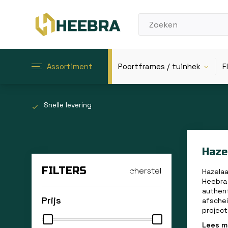
Assortiment
Poortframes / tuinhek
F
Snelle levering
Haze
FILTERS
herstel
Hazelaa
Heebra 
authent
Prijs
afschei
project
Lees 