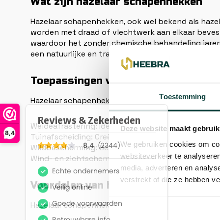
Wat zijn hazelaar schapenhekken
Hazelaar schapenhekken, ook wel bekend als haze
worden met draad of vlechtwerk aan elkaar bevesti
waardoor het zonder chemische behandeling jarenl
een natuurlijke en traditionele erfafscheiding.
Toepassingen van hazelaar schapen
Toestemming
Hazelaar schapenhekken worden veel gebruikt in z
Weideafrastering: Ideaal voor het veilig omheinen
Deze website maakt gebruik
8,4
Tuinafscheiding: Creëer een sfeervolle en natuurlij
We gebruiken cookies om cont
Wildbescherming: Bescherm gewassen en planten t
websiteverkeer te analyseren
Wind- en zichtscherm: Hazelaarhekken zijn perfect
media, adverteren en analys
verstrekt of die ze hebben v
Voordelen van hazelaar schapenhek
Hazelaar schapenhekken bieden verschillende voor