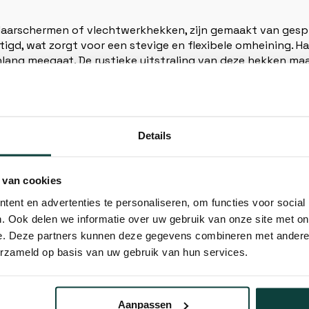
laarschermen of vlechtwerkhekken, zijn gemaakt van gesp
gd, wat zorgt voor een stevige en flexibele omheining. Ha
ang meegaat. De rustieke uitstraling van deze hekken maa
hekken
Details
owel agrarische als decoratieve toepassingen.
 van schapen en ander vee.
 van cookies
ke omheining voor je tuin of erf.
ent en advertenties te personaliseren, om functies voor social
egen wilde dieren.
. Ook delen we informatie over uw gebruik van onze site met on
 om wind en inkijk te verminderen zonder de omgeving volle
e. Deze partners kunnen deze gegevens combineren met andere i
erzameld op basis van uw gebruik van hun services.
ken
delen ten opzichte van andere afrasteringen.
Aanpassen