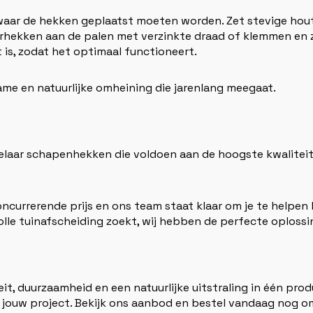
aar de hekken geplaatst moeten worden. Zet stevige houte
rhekken aan de palen met verzinkte draad of klemmen en zo
 is, zodat het optimaal functioneert.
me en natuurlijke omheining die jarenlang meegaat.
zelaar schapenhekken die voldoen aan de hoogste kwalitei
currerende prijs en ons team staat klaar om je te helpen bij
lle tuinafscheiding zoekt, wij hebben de perfecte oplossin
, duurzaamheid en een natuurlijke uitstraling in één produ
jouw project. Bekijk ons aanbod en bestel vandaag nog om 