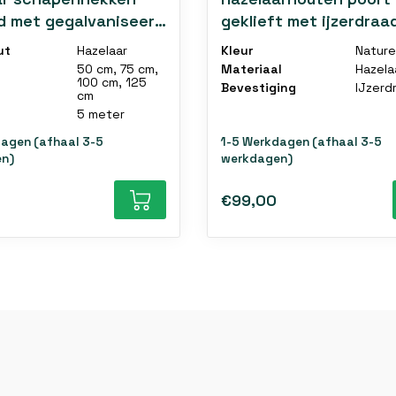
fd met gegalvaniseerd
geklieft met ijzerdraa
diverse maten
ut
Hazelaar
Kleur
Nature
50 cm, 75 cm,
Materiaal
Hazela
100 cm, 125
Bevestiging
IJzerd
cm
5 meter
dagen (afhaal 3-5
1-5 Werkdagen (afhaal 3-5
n)
werkdagen)
€99,00