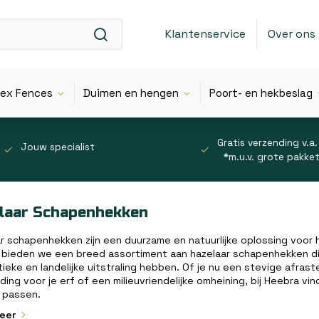
Klantenservice
Over ons
lex Fences
Duimen en hengen
Poort- en hekbeslag
Gratis verzending v.a.
Jouw specialist
*m.u.v. grote pakke
laar Schapenhekken
r schapenhekken zijn een duurzame en natuurlijke oplossing voor 
bieden we een breed assortiment aan hazelaar schapenhekken die 
ieke en landelijke uitstraling hebben. Of je nu een stevige afrast
ding voor je erf of een milieuvriendelijke omheining, bij Heebra vi
 passen.
meer