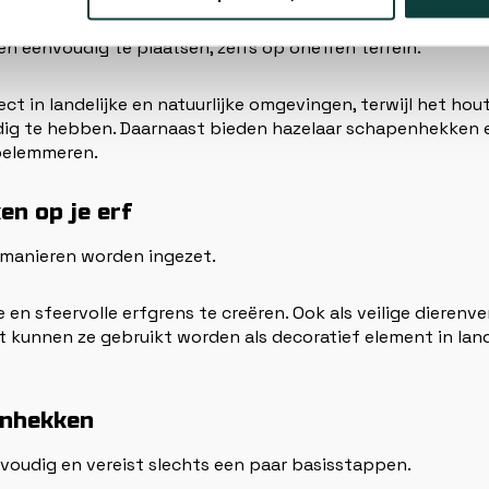
dat hazelaarhout een hernieuwbare grondstof is en zonder 
ken eenvoudig te plaatsen, zelfs op oneffen terrein.
ect in landelijke en natuurlijke omgevingen, terwijl het hou
g te hebben. Daarnaast bieden hazelaar schapenhekken ee
 belemmeren.
en op je erf
 manieren worden ingezet.
ke en sfeervolle erfgrens te creëren. Ook als veilige dieren
st kunnen ze gebruikt worden als decoratief element in land
enhekken
voudig en vereist slechts een paar basisstappen.