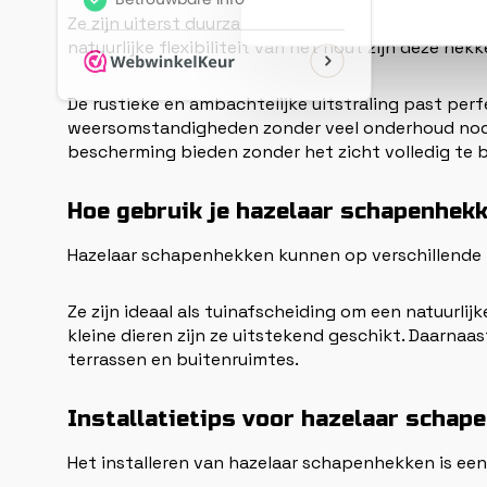
Ze zijn uiterst duurzaam en milieuvriendelijk, om
natuurlijke flexibiliteit van het hout zijn deze hek
De rustieke en ambachtelijke uitstraling past perf
weersomstandigheden zonder veel onderhoud nodi
bescherming bieden zonder het zicht volledig te
Hoe gebruik je hazelaar schapenhekk
Hazelaar schapenhekken kunnen op verschillende
Ze zijn ideaal als tuinafscheiding om een natuurlij
kleine dieren zijn ze uitstekend geschikt. Daarnaa
terrassen en buitenruimtes.
Installatietips voor hazelaar schap
Het installeren van hazelaar schapenhekken is een