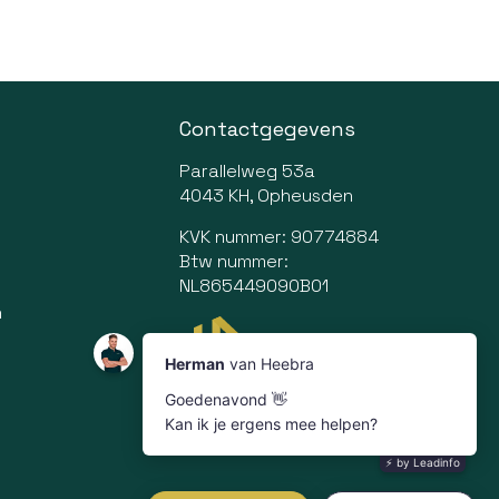
Contactgegevens
Parallelweg 53a
4043 KH, Opheusden
KVK nummer: 90774884
Btw nummer:
NL865449090B01
n