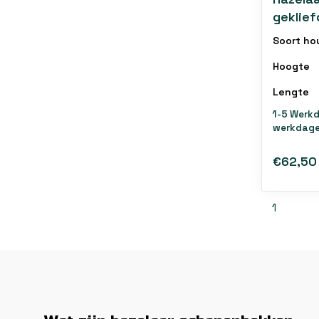
geklie
draad
Soort ho
Hoogte
Lengte
1-5 Werk
werkdage
€62,50
1