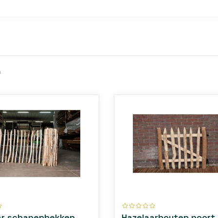
n
ar schapenhekken
Hazelaarhouten poort