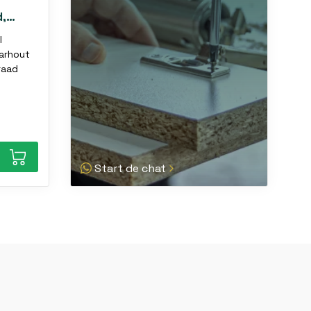
d,
l
arhout
raad
Start de chat