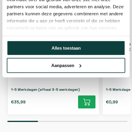
partners voor social media, adverteren en analyse. Deze
partners kunnen deze gegevens combineren met andere
informatie die u aan ze heeft verstrekt of die ze hebben
verzameld op basis van uw gebruik van hun services.
Houtdraadbout M6x60mm Zwart
Houtdraadb
Alles toestaan
verzinkt - 100 stuks
verzinkt - 1
Aanpassen
1-5 Werkdagen (afhaal 3-5 werkdagen)
1-5 Werkdagen
€35,99
€0,99