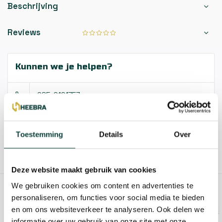
Beschrijving
Reviews
Kunnen we je helpen?
085-2121757
info@heebra.com
Toestemming
Details
Over
Hovenier of klusbedrijf? Neem contact met ons op voor
10% korting!
Deze website maakt gebruik van cookies
We gebruiken cookies om content en advertenties te
GERELATEERDE PRODUCTEN
personaliseren, om functies voor social media te bieden
en om ons websiteverkeer te analyseren. Ook delen we
informatie over uw gebruik van onze site met onze