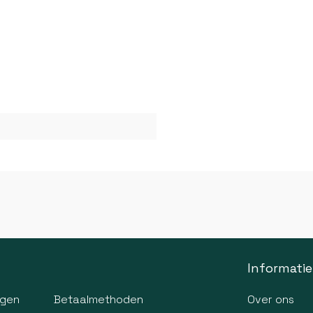
Informatie
agen
Betaalmethoden
Over ons