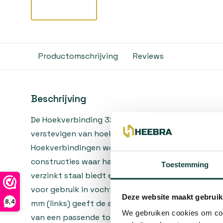
Productomschrijving
Reviews
Beschrijving
De Hoekverbinding 32 x 210 mm links 2 mm verzink
verstevigen van hoeken en het realiseren van stev
Hoekverbindingen worden toegepast bij frames, 
constructies waar haakse stabiliteit belangrijk is.
Toestemming
verzinkt staal biedt een goede bescherming tegen
voor gebruik in vochtige omgevingen en buitenluc
Deze website maakt gebruik
8,4
mm (links) geeft de afmetingen van het onderdeel 
We gebruiken cookies om cont
van een passende toepassing. De materiaaldikte 2