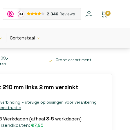
0
Cortenstaal
 99,-
Groot assortiment
tten
 210 mm links 2 mm verzinkt
lverbinding – stevige oplossingen voor verankering
constructie
-5 Werkdagen (afhaal 3-5 werkdagen)
erzendkosten:
€7,95