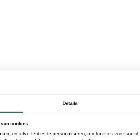
t is bedoeld voor het
Kunnen w
ige verbindingen.
regelwerk en dragende
Bel 
 De uitvoering in galvanisch
Details
 roestvorming en is geschikt
Mail
ht. De maatvoering 32 x 210
 van cookies
weer en helpt bij het kiezen
ent en advertenties te personaliseren, om functies voor social
Hovenier o
 mm draagt bij aan de