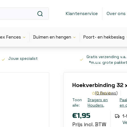
Klantenservice
Over ons
lex Fences
Duimen en hengen
Poort- en hekbeslag
Gratis verzending v.a.
Jouw specialist
*m.u.v. grote pakke
Hoekverbinding 32 x
(0 Reviews)
Toon
Dragers en
Paa
alle:
Houders
,
en 
€1,95
1
V
Prijs incl. BTW