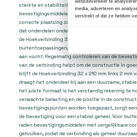
websiteverkeer te analyseren
sterkte en stabiliteit van de verbinding. Bij monta
media, adverteren en analys
bevestigingsmiddelen zijn afgestemd op het mater
verstrekt of die ze hebben v
correcte plaatsing zorgt voor een gelijkmatige k
dat onderdelen onder spanning komen te staan. D
de Hoekverbinding 32 x 210 mm links 2 mm verzink
buitentoepassingen, afhankelijk van de omgeving 
aan vocht. Regelmatig controleren van de bevest
van de verbinding helpt om de constructie in goe
blijft de Hoekverbinding 32 x 210 mm links 2 mm v
draagt het onderdeel bij aan een duurzame, stabiel
het juiste formaat is het verstandig rekening te 
verwachte belasting en de positie in de construc
bevestigingspunten worden toegepast, zorgt een 
de bevestiging voor een stabiel geheel. Voor buit
raden bevestigingsmiddelen met vergelijkbare co
gebruiken, zodat de verbinding als geheel duurzaam