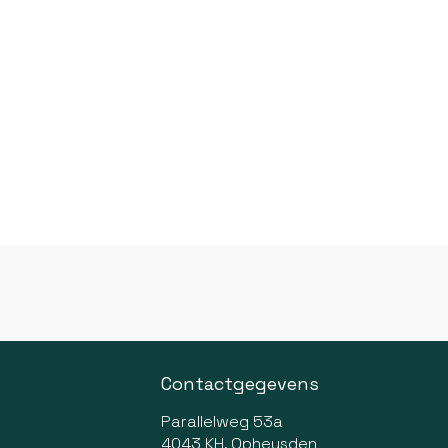
Contactgegevens
Parallelweg 53a
4043 KH, Opheusden