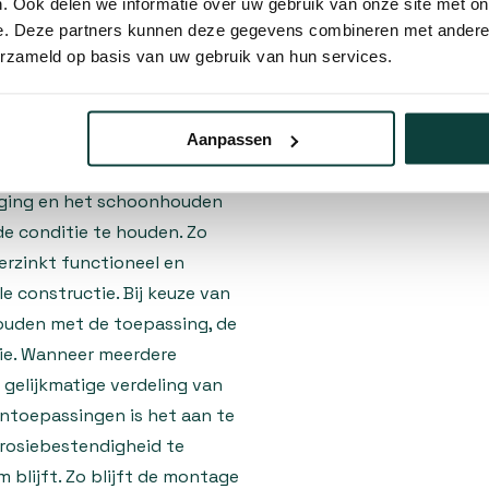
. Ook delen we informatie over uw gebruik van onze site met on
10% korting
ge is het belangrijk dat
e. Deze partners kunnen deze gegevens combineren met andere i
iaal en de belasting. Een
erzameld op basis van uw gebruik van hun services.
rachtverdeling en voorkomt
oor de gekozen afwerking is
t geschikt voor binnen- en
Aanpassen
en de mate van blootstelling
iging en het schoonhouden
de conditie te houden. Zo
erzinkt functioneel en
e constructie. Bij keuze van
houden met de toepassing, de
tie. Wanneer meerdere
gelijkmatige verdeling van
entoepassingen is het aan te
rrosiebestendigheid te
 blijft. Zo blijft de montage