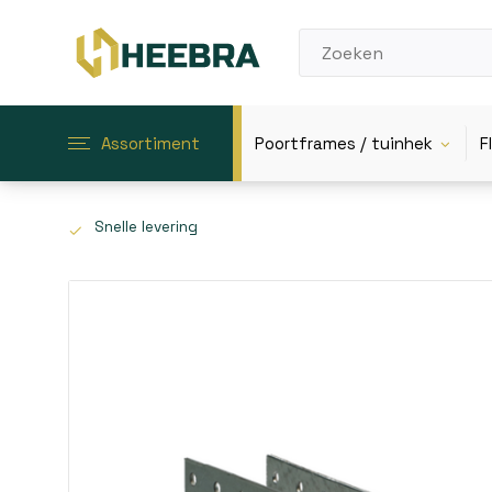
Assortiment
Poortframes / tuinhek
F
Snelle levering