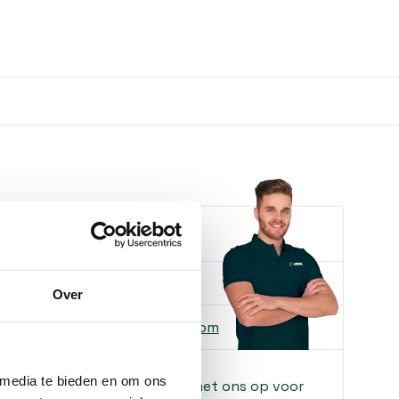
e je helpen?
ons
085-2121757
Over
 ons
info@heebra.com
 media te bieden en om ons
f klusbedrijf? Neem contact met ons op voor