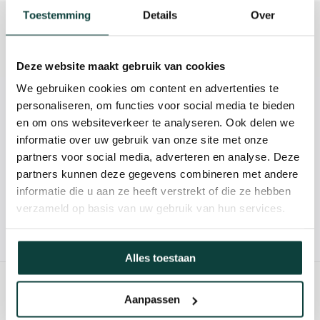
Toestemming
Details
Over
Beschrijving
Reviews
Deze website maakt gebruik van cookies
We gebruiken cookies om content en advertenties te
personaliseren, om functies voor social media te bieden
Kunnen we je helpen?
en om ons websiteverkeer te analyseren. Ook delen we
informatie over uw gebruik van onze site met onze
085-2121757
partners voor social media, adverteren en analyse. Deze
partners kunnen deze gegevens combineren met andere
info@heebra.com
informatie die u aan ze heeft verstrekt of die ze hebben
verzameld op basis van uw gebruik van hun services.
Hovenier of klusbedrijf? Neem contact met ons op voor
10% korting!
Alles toestaan
Aanpassen