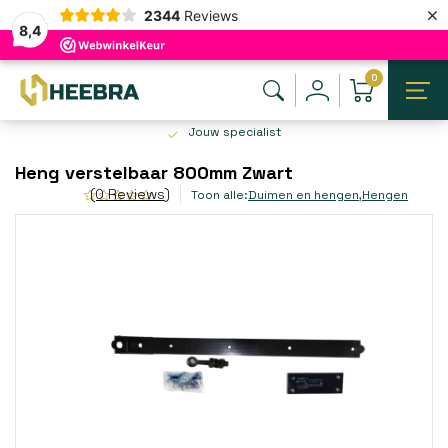
×
2344
Reviews
8,4
0
Jouw specialist
Heng verstelbaar 800mm Zwart
(0 Reviews)
Toon alle:
Duimen en hengen
,
Hengen