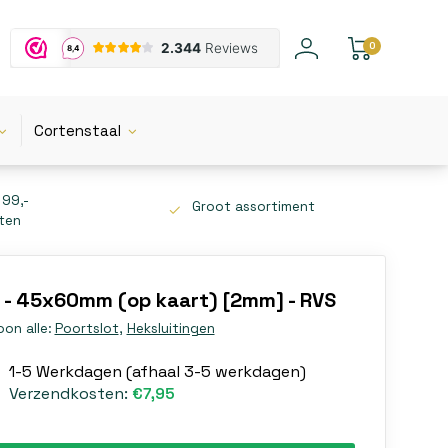
0
Cortenstaal
 99,-
Groot assortiment
tten
n - 45x60mm (op kaart) [2mm] - RVS
oon alle:
Poortslot
,
Heksluitingen
1-5 Werkdagen (afhaal 3-5 werkdagen)
Verzendkosten:
€7,95