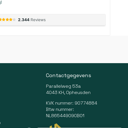
!
Contactgegevens
Parallelweg 53a
4043 KH, Opheusden
KVK nummer: 90774884
Btw nummer:
NL865449090B01
n