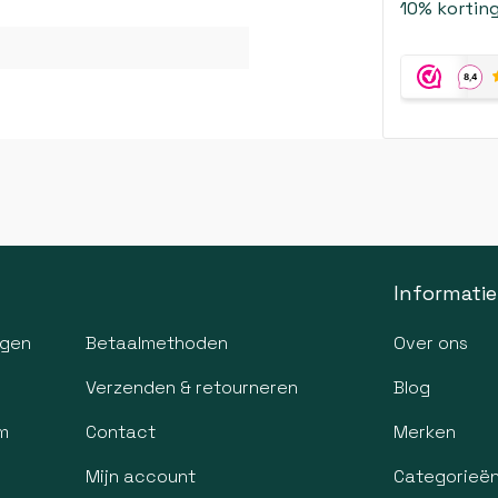
10% korting
Informatie
agen
Betaalmethoden
Over ons
Verzenden & retourneren
Blog
m
Contact
Merken
Mijn account
Categorieë