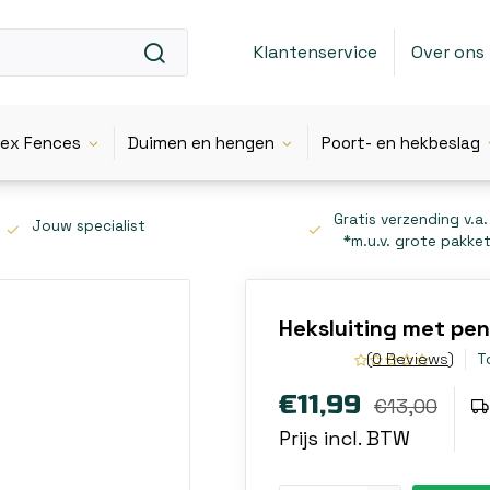
Klantenservice
Over ons
lex Fences
Duimen en hengen
Poort- en hekbeslag
Gratis verzending v.a.
Jouw specialist
*m.u.v. grote pakke
Heksluiting met pe
(0 Reviews)
T
€11,99
€13,00
Prijs incl. BTW