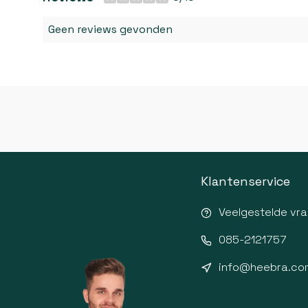
Geen reviews gevonden
Klantenservice
Veelgestelde vr
085-2121757
info@heebra.co