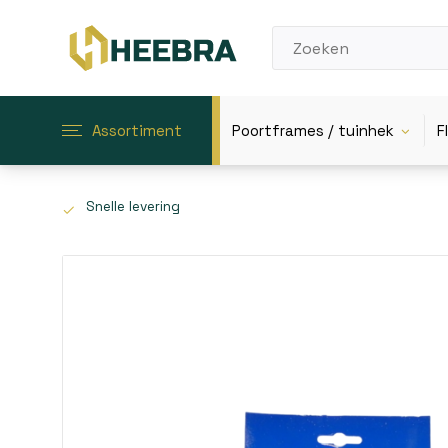
Assortiment
Poortframes / tuinhek
F
Snelle levering