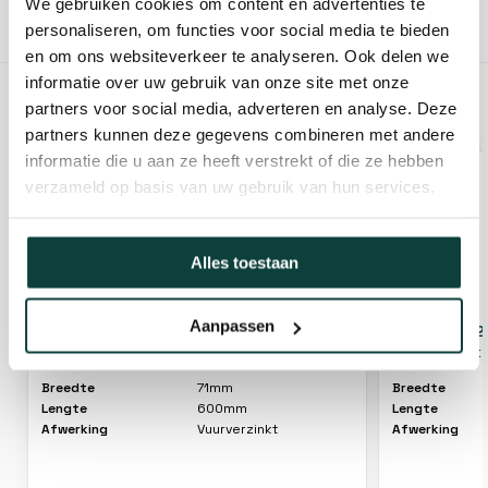
We gebruiken cookies om content en advertenties te
Hovenier of klusbedrijf? Neem contact met ons op voor
personaliseren, om functies voor social media te bieden
10% korting!
en om ons websiteverkeer te analyseren. Ook delen we
informatie over uw gebruik van onze site met onze
partners voor social media, adverteren en analyse. Deze
GERELATEERDE PRODUCTEN
partners kunnen deze gegevens combineren met andere
informatie die u aan ze heeft verstrekt of die ze hebben
verzameld op basis van uw gebruik van hun services.
Alles toestaan
Aanpassen
H-anker - 71mm (L: 600mm) [6mm] -
H-anker - 121m
Vuurverzinkt
Vuurverzink
Breedte
71mm
Breedte
Lengte
600mm
Lengte
Afwerking
Vuurverzinkt
Afwerking