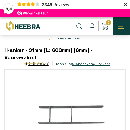
×
2346
Reviews
8,4
0
Jouw specialist
H-anker - 91mm (L: 600mm) [6mm] -
Vuurverzinkt
(0 Reviews)
Toon alle:
Grondankers
,
H-Ankers