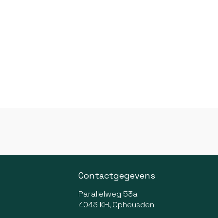
Contactgegevens
Parallelweg 53a
4043 KH, Opheusden