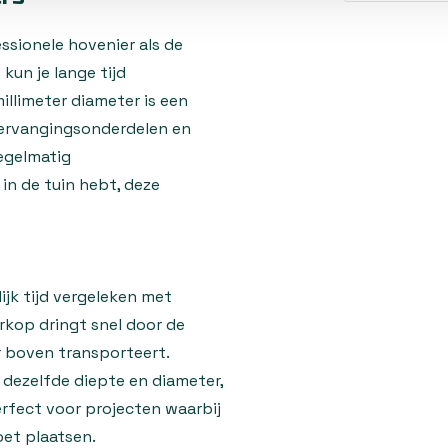
sionele hovenier als de
kun je lange tijd
llimeter diameter is een
vervangingsonderdelen en
regelmatig
in de tuin hebt, deze
jk tijd vergeleken met
kop dringt snel door de
r boven transporteert.
n dezelfde diepte en diameter,
erfect voor projecten waarbij
oet plaatsen.