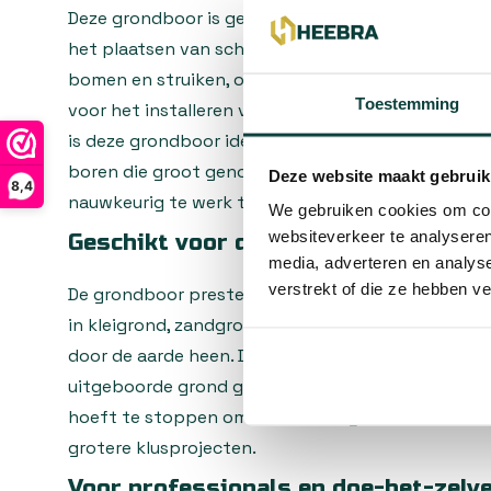
Deze grondboor is geschikt voor tal van tuinwer
het plaatsen van schuttingpalen, het graven van 
bomen en struiken, of het aanleggen van een tuin
Toestemming
voor het installeren van paraplustandaards, voge
is deze grondboor ideaal. De 90 mm diameter maak
boren die groot genoeg zijn voor stevige fundam
Deze website maakt gebruik
8,4
nauwkeurig te werk te gaan.
We gebruiken cookies om cont
websiteverkeer te analyseren
Geschikt voor diverse grondsoorten
media, adverteren en analys
verstrekt of die ze hebben v
De grondboor presteert uitstekend in verschillend
in kleigrond, zandgrond of lichte leemgrond, de bo
door de aarde heen. De spiraalvormige constructie
uitgeboorde grond gemakkelijk naar boven komt, 
hoeft te stoppen om de boor leeg te maken. Dit be
grotere klusprojecten.
Voor professionals en doe-het-zelv