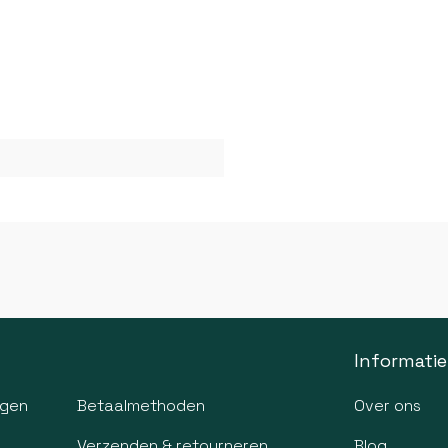
Informatie
agen
Betaalmethoden
Over ons
Verzenden & retourneren
Blog