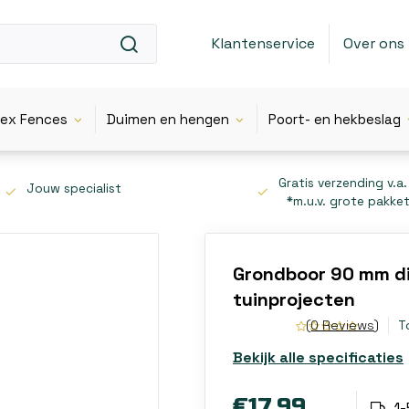
Klantenservice
Over ons
lex Fences
Duimen en hengen
Poort- en hekbeslag
Gratis verzending v.a.
Jouw specialist
*m.u.v. grote pakke
Grondboor 90 mm di
tuinprojecten
(0 Reviews)
T
Bekijk alle specificaties
€17,99
1