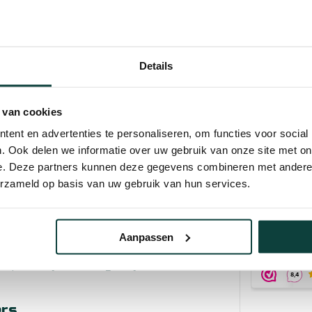
Diameter:
kzaamheden. Gebruik hem voor
gaten voor het planten van
verlichtingssysteem. Ook
Details
lhuispalen of heggenplanten
t het mogelijk om gaten te
Kunnen w
enten, maar klein genoeg om
 van cookies
ent en advertenties te personaliseren, om functies voor social
Bel 
. Ook delen we informatie over uw gebruik van onze site met on
e. Deze partners kunnen deze gegevens combineren met andere i
Mail
erzameld op basis van uw gebruik van hun services.
e types grond. Of je nu werkt
or snijdt zich moeiteloos
Hovenier o
 zorgt ervoor dat de
10% korting
Aanpassen
waardoor je niet steeds
spaart tijd en energie bij
ers