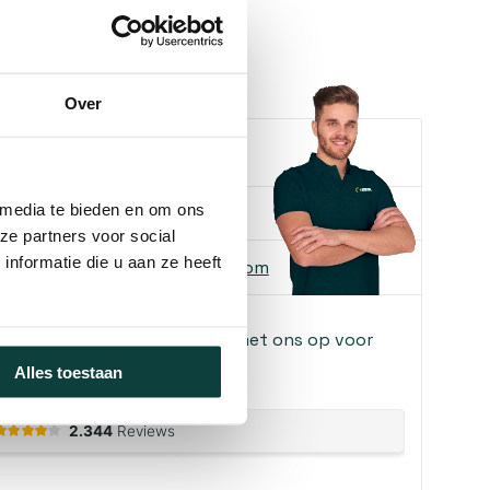
90 mm
Over
e je helpen?
 media te bieden en om ons
ons
085-2121757
ze partners voor social
nformatie die u aan ze heeft
 ons
info@heebra.com
f klusbedrijf? Neem contact met ons op voor
!
Alles toestaan