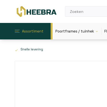
Assortiment
Poortframes / tuinhek
F
Snelle levering