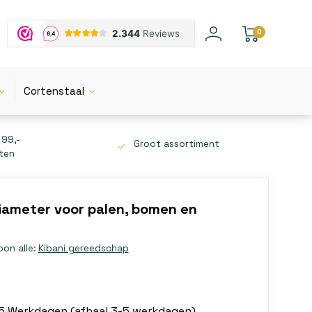
0
Cortenstaal
 99,-
Groot assortiment
tten
ameter voor palen, bomen en
oon alle:
Kibani gereedschap
-5 Werkdagen (afhaal 3-5 werkdagen)