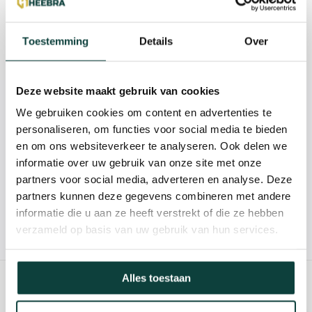
Reviews
Toestemming
Details
Over
Specificaties
Deze website maakt gebruik van cookies
Kunnen we je helpen?
We gebruiken cookies om content en advertenties te
personaliseren, om functies voor social media te bieden
en om ons websiteverkeer te analyseren. Ook delen we
085-2121757
informatie over uw gebruik van onze site met onze
partners voor social media, adverteren en analyse. Deze
info@heebra.com
partners kunnen deze gegevens combineren met andere
informatie die u aan ze heeft verstrekt of die ze hebben
Hovenier of klusbedrijf? Neem contact met ons op voor
verzameld op basis van uw gebruik van hun services.
10% korting!
Alles toestaan
GERELATEERDE PRODUCTEN