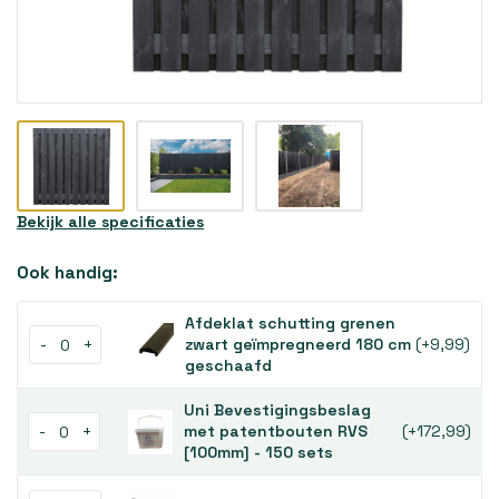
Bekijk alle specificaties
Ook handig:
Afdeklat schutting grenen
-
+
zwart geïmpregneerd 180 cm
(+9,99)
geschaafd
Uni Bevestigingsbeslag
-
+
met patentbouten RVS
(+172,99)
[100mm] - 150 sets