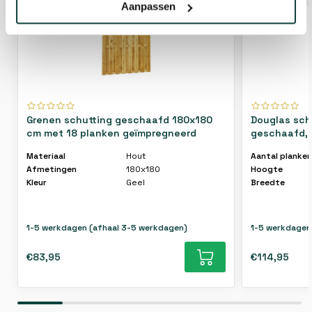
Aanpassen
Grenen schutting geschaafd 180x180
Douglas sch
cm met 18 planken geïmpregneerd
geschaafd, 2
Materiaal
Hout
Aantal planken
Afmetingen
180x180
Hoogte
Kleur
Geel
Breedte
1-5 werkdagen (afhaal 3-5 werkdagen)
1-5 werkdagen
€83,95
€114,95