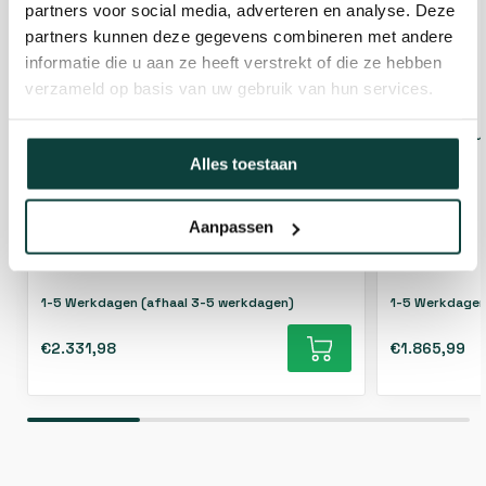
partners voor social media, adverteren en analyse. Deze
partners kunnen deze gegevens combineren met andere
informatie die u aan ze heeft verstrekt of die ze hebben
verzameld op basis van uw gebruik van hun services.
Glazen schuifpanelen 6300x2240mm
Glazen sch
Alles toestaan
Aanpassen
1-5 Werkdagen (afhaal 3-5 werkdagen)
1-5 Werkdagen
€2.331,98
€1.865,99