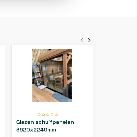
Glazen schuifpanelen
Glazen schu
3920x2240mm
2940x224