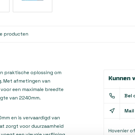
de producten
n praktische oplossing om
Kunnen w
ng. Met afmetingen van
 voor een maximale breedte
Bel 
ogte van 2240mm.
Mail
0mm en is vervaardigd van
wat zorgt voor duurzaamheid
Hovenier o
voegt een vleugje verfijning