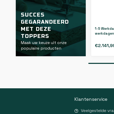
SUCCES
GEGARANDEERD
MET DEZE
1-5 Werkda
werkdagen
TOPPERS
Maak uw keuze uit onze
€2.141,9
populaire producten
Klantenservice
Veelgestelde vr