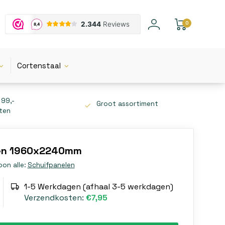
0
Cortenstaal
 99,-
Groot assortiment
tten
len 1960x2240mm
oon alle:
Schuifpanelen
1-5 Werkdagen (afhaal 3-5 werkdagen)
Verzendkosten:
€7,95