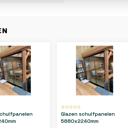
EN
schuifpanelen
Glazen schuifpanelen
240mm
5880x2240mm