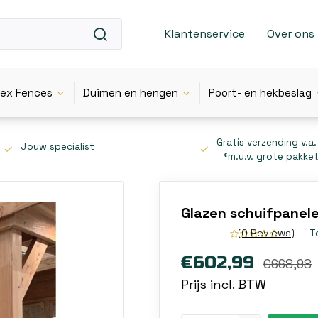
Klantenservice
Over ons
lex Fences
Duimen en hengen
Poort- en hekbeslag
Gratis verzending v.a.
Jouw specialist
*m.u.v. grote pakke
Glazen schuifpane
(0 Reviews)
T
€602,99
€668,98
Prijs incl. BTW