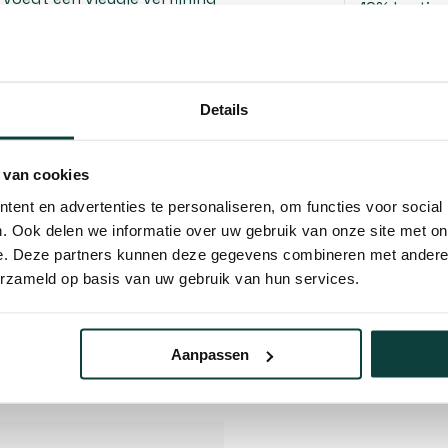
10% korting
de wielen, gemaakt van
Details
el en geruisloos kunnen
 van cookies
ent en advertenties te personaliseren, om functies voor social
of commerciële locatie, deze
. Ook delen we informatie over uw gebruik van onze site met on
ijdse uitstraling, maar ook
e. Deze partners kunnen deze gegevens combineren met andere i
aat te maken.
erzameld op basis van uw gebruik van hun services.
Aanpassen