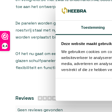
toe aan het ontwerp.
De panelen worden geleverd met dubbele gelager
Toestemming
roestvrij staal met nylon wielen, waardoor ze soep
worden verplaatst bij het openen en sluiten.
Deze website maakt gebruik
8,4
We gebruiken cookies om cont
Of het nu gaat om een kantoorruimte, woonkamer 
websiteverkeer te analyseren
glazen schuifpanelen bieden niet alleen een eigent
media, adverteren en analys
flexibiliteit en functionaliteit om uw ruimte op m
verstrekt of die ze hebben v
Reviews
0/10
Geen reviews gevonden