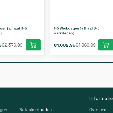
gen (afhaal 3-5
1-5 Werkdagen (afhaal 3-5
)
werkdagen)
9
€2.379,99
€1.682,99
€1.869,99
Informatie
agen
Betaalmethoden
Over ons