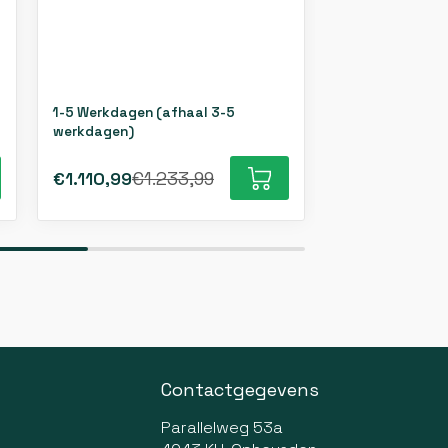
1-5 Werkdagen (afhaal 3-5
1-5 Werkdagen 
werkdagen)
werkdagen)
€1.110,99
€1.233,99
€872,99
€96
Contactgegevens
Parallelweg 53a