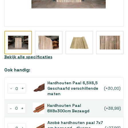
Bekijk alle specificaties
Ook handig:
Hardhouten Paal 6,5X6,5
-
+
Geschaafd verschillende
(+30,00)
maten
Hardhouten Paal
-
+
(+38,99)
8X8x300cm Bezaagd
Azobé hardhouten paal 7x7