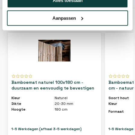
10% korting!
Alles toestaan
Aanpassen
GERELATEERDE PRODUCTEN
Bamboemat naturel 100x180 cm -
Bamboemat 
duurzaam en eenvoudig te bevestigen
cm - natuurl
Kleur
Naturel
Soort hout
Dikte
20-30 mm
Kleur
Hoogte
180 cm
Formaat
1-5 Werkdagen (afhaal 3-5 werkdagen)
1-5 Werkdagen