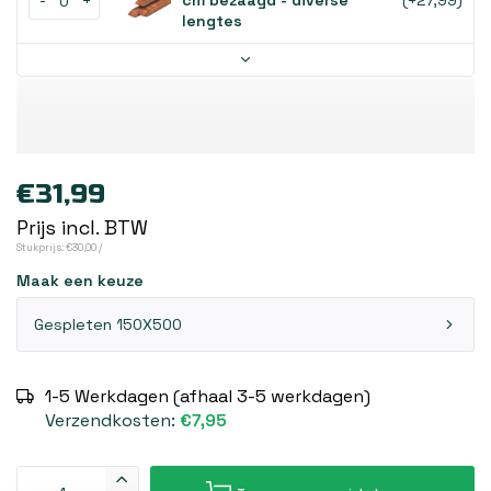
-
+
cm bezaagd - diverse
(+27,99)
lengtes
€31,99
Prijs incl. BTW
Stukprijs: €30,00 /
Maak een keuze
Gespleten 150X500
1-5 Werkdagen (afhaal 3-5 werkdagen)
Verzendkosten:
€7,95