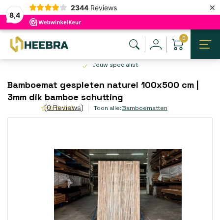
×
2344
Reviews
8,4
0
Jouw specialist
Bamboemat gespleten naturel 100x500 cm |
3mm dik bamboe schutting
(0 Reviews)
Toon alle:
Bamboematten