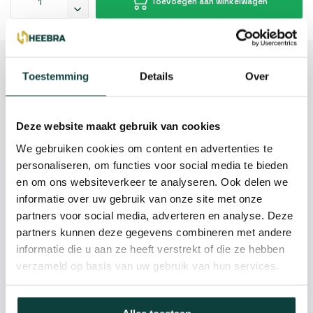
Toevoegen aan winkelwagen
Beschrijving
Toestemming
Details
Over
Reviews
Deze website maakt gebruik van cookies
Specificaties
We gebruiken cookies om content en advertenties te
personaliseren, om functies voor social media te bieden
Kunnen we je helpen?
en om ons websiteverkeer te analyseren. Ook delen we
informatie over uw gebruik van onze site met onze
partners voor social media, adverteren en analyse. Deze
085-2121757
partners kunnen deze gegevens combineren met andere
informatie die u aan ze heeft verstrekt of die ze hebben
info@heebra.com
verzameld op basis van uw gebruik van hun services.
Hovenier of klusbedrijf? Neem contact met ons op voor