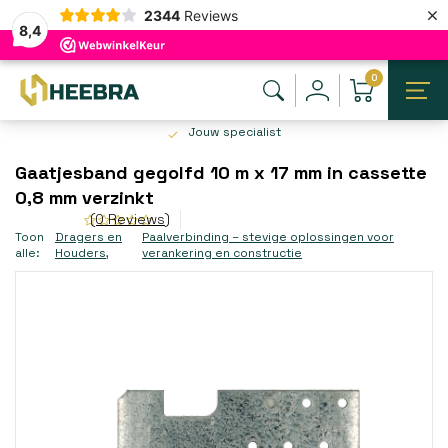
×
2344
Reviews
8,4
0
Jouw specialist
Gaatjesband gegolfd 10 m x 17 mm in cassette
0,8 mm verzinkt
(0 Reviews)
Toon
Dragers en
Paalverbinding – stevige oplossingen voor
alle:
Houders
,
verankering en constructie