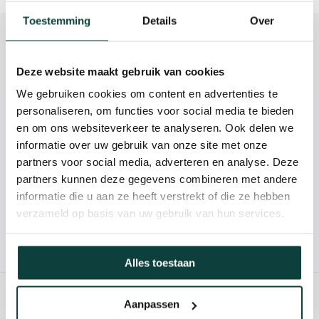
Toestemming
Details
Over
Beschrijving
Reviews
Deze website maakt gebruik van cookies
We gebruiken cookies om content en advertenties te
personaliseren, om functies voor social media te bieden
Kunnen we je helpen?
en om ons websiteverkeer te analyseren. Ook delen we
informatie over uw gebruik van onze site met onze
085-2121757
partners voor social media, adverteren en analyse. Deze
partners kunnen deze gegevens combineren met andere
info@heebra.com
informatie die u aan ze heeft verstrekt of die ze hebben
verzameld op basis van uw gebruik van hun services.
Hovenier of klusbedrijf? Neem contact met ons op voor
10% korting!
Alles toestaan
Aanpassen