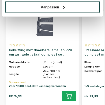
GERELATEERDE PRODUCTEN
Aanpassen
Schutting met draaibare lamellen 220
Draaibare l
cm antraciet staal compleet set
compleet me
Materiaaldikte
1,2 mm (staal)
Kleur
Hoogte
220 cm
Lengte Flex
Max. 180 cm
Geleverd per
Lengte
(planken
aanbevolen)
Op voorraad
Voor 12:00 besteld = vandaag verzonden
1-5 werkdagen
€275,99
€280,99