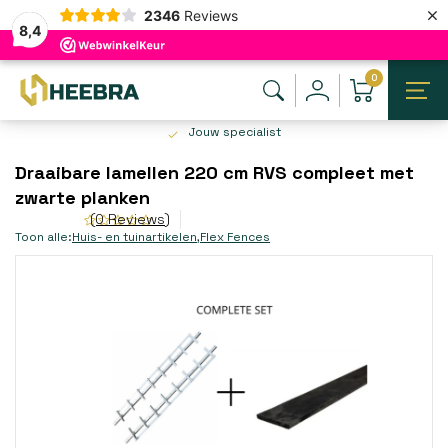
×
2346
Reviews
8,4
0
Jouw specialist
Draaibare lamellen 220 cm RVS compleet met
zwarte planken
(0 Reviews)
Toon alle:
Huis- en tuinartikelen
,
Flex Fences