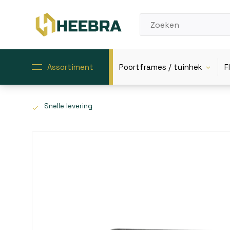
Assortiment
Poortframes / tuinhek
F
Snelle levering