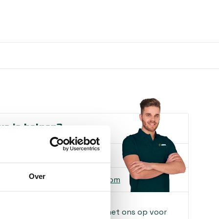
e je helpen?
ons
085-2121757
Over
 ons
info@heebra.com
f klusbedrijf? Neem contact met ons op voor