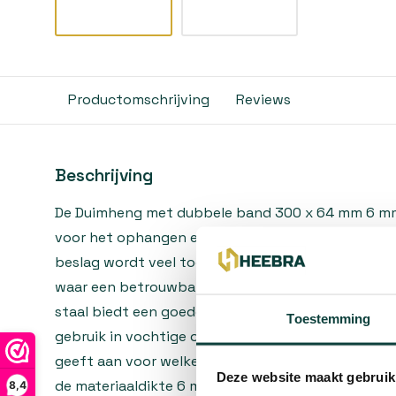
Productomschrijving
Reviews
Beschrijving
De Duimheng met dubbele band 300 x 64 mm 6 mm 
voor het ophangen en laten scharnieren van tuin-
beslag wordt veel toegepast bij houten tuindeur
waar een betrouwbare ophanging belangrijk is. De 
staal biedt een goede bescherming tegen roestvor
Toestemming
gebruik in vochtige omgevingen en buitenlucht. 
geeft aan voor welke deur- of poortafmetingen dit 
Deze website maakt gebruik
de materiaaldikte 6 mm bijdraagt aan de belastba
8,4