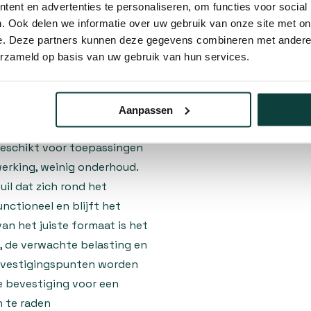
10% korting
ent en advertenties te personaliseren, om functies voor social
 met een soepele
. Ook delen we informatie over uw gebruik van onze site met on
 montage is het belangrijk
e. Deze partners kunnen deze gegevens combineren met andere i
e draagkracht hebben en dat
erzameld op basis van uw gebruik van hun services.
werkt de Duimheng met
matig en blijft het sluiten
eslag helpt om doorzakken te
Aanpassen
punten. De Duimheng met
geschikt voor toepassingen
werking, weinig onderhoud.
uil dat zich rond het
nctioneel en blijft het
van het juiste formaat is het
, de verwachte belasting en
bevestigingspunten worden
e bevestiging voor een
n te raden