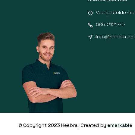
Veelgestelde vr
085-2121757
info@heebra.co
© Copyright 2023 Heebra | Created by
emarkable