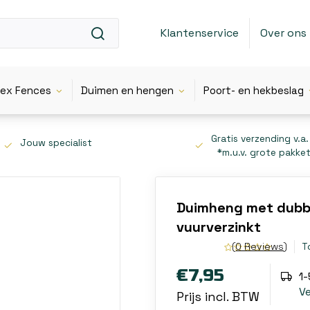
Klantenservice
Over ons
lex Fences
Duimen en hengen
Poort- en hekbeslag
Gratis verzending v.a.
Jouw specialist
*m.u.v. grote pakke
Duimheng met dubb
vuurverzinkt
(0 Reviews)
T
€7,95
1
V
Prijs incl. BTW