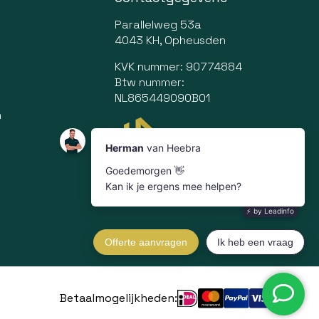
Parallelweg 53a
4043 KH, Opheusden
KVK nummer: 90774884
Btw nummer:
NL865449090B01
n
Betaalmogelijkheden: