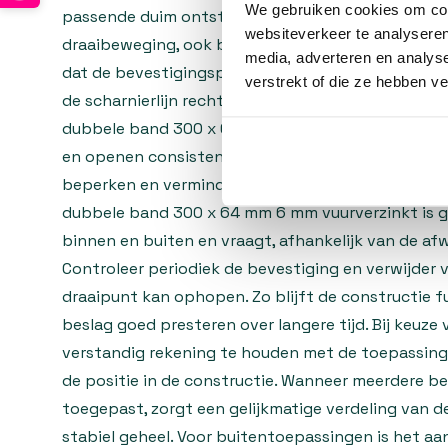
We gebruiken cookies om cont
passende duim ontstaat een solide scharnierpunt
websiteverkeer te analyseren
draaibeweging, ook bij zwaardere deurvleugels. Bij
media, adverteren en analys
dat de bevestigingspunten in het hout voldoend
verstrekt of die ze hebben v
de scharnierlijn recht wordt uitgelijnd. Hierdoor 
dubbele band 300 x 64 mm 6 mm vuurverzinkt gelijk
en openen consistent. Het gebruik van degelijk b
beperken en vermindert slijtage op de scharnier
dubbele band 300 x 64 mm 6 mm vuurverzinkt is 
binnen en buiten en vraagt, afhankelijk van de af
Controleer periodiek de bevestiging en verwijder v
draaipunt kan ophopen. Zo blijft de constructie fu
beslag goed presteren over langere tijd. Bij keuze 
verstandig rekening te houden met de toepassing
de positie in de constructie. Wanneer meerdere 
toegepast, zorgt een gelijkmatige verdeling van d
stabiel geheel. Voor buitentoepassingen is het aa