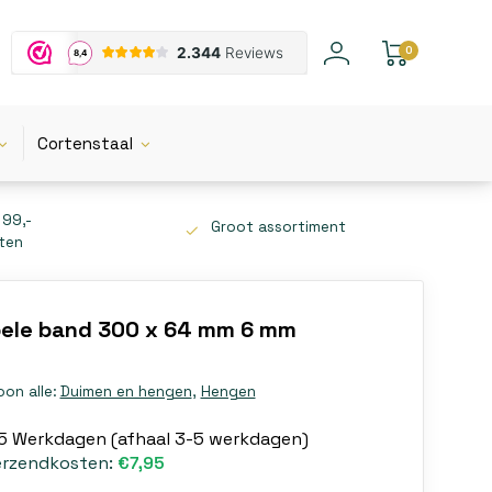
0
Cortenstaal
 99,-
Groot assortiment
tten
ele band 300 x 64 mm 6 mm
oon alle:
Duimen en hengen
,
Hengen
-5 Werkdagen (afhaal 3-5 werkdagen)
erzendkosten:
€7,95