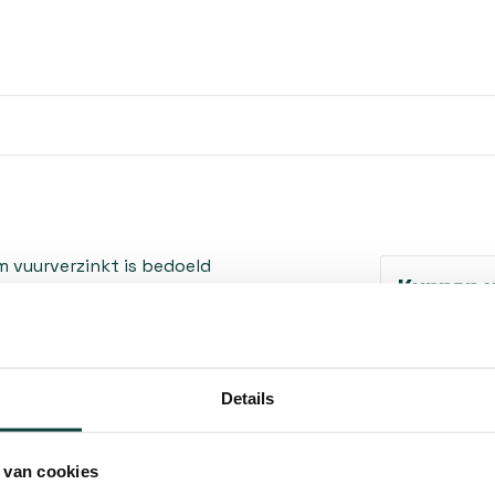
vuurverzinkt is bedoeld
Kunnen w
 en poortdeuren. Dit type
en, erfpoorten en hekwerken
Bel 
uitvoering in vuurverzinkt
ming en is geschikt voor
Details
Mail
De maatvoering 300 x 64 mm
beslag geschikt is, terwijl
 van cookies
Hovenier o
arheid. In combinatie met een