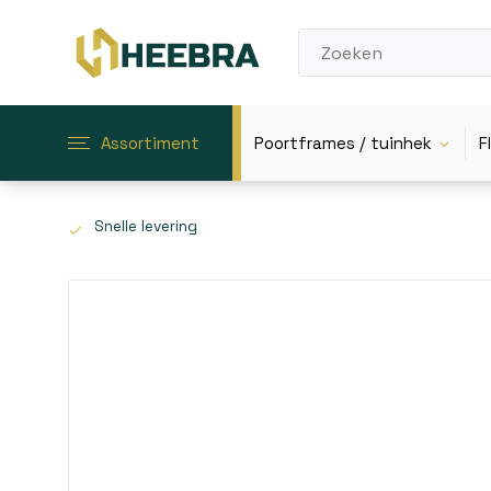
Assortiment
Poortframes / tuinhek
F
Snelle levering