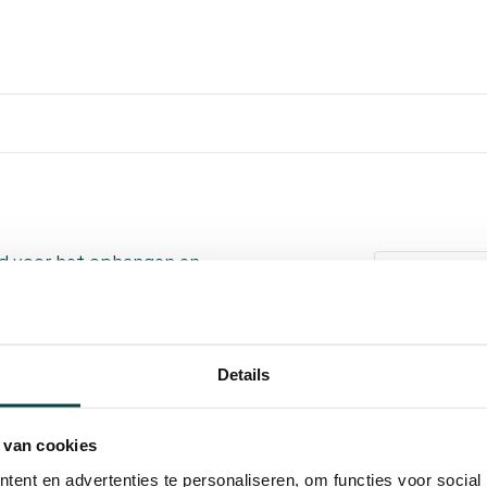
d voor het ophangen en
Kunnen w
ype beslag wordt veel
hekwerken waar een
Bel 
 in vuurverzinkt staal biedt
Details
geschikt voor gebruik in
Mail
ring 800 mm geeft aan voor
 is, terwijl de
 van cookies
Hovenier o
eid. In combinatie met een
ent en advertenties te personaliseren, om functies voor social