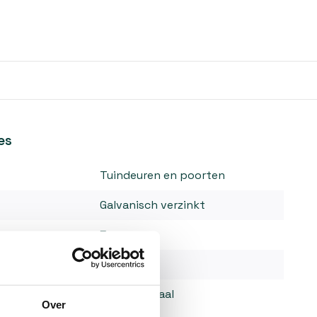
es
Tuindeuren en poorten
Galvanisch verzinkt
5 mm
600 mm
Verzinkt staal
Over