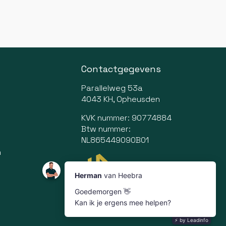
Contactgegevens
Parallelweg 53a
4043 KH, Opheusden
KVK nummer: 90774884
Btw nummer:
NL865449090B01
n