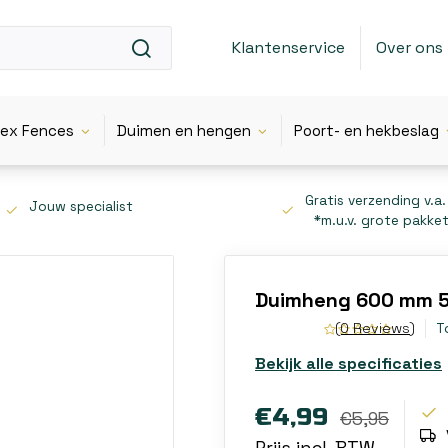
Klantenservice
Over ons
lex Fences
Duimen en hengen
Poort- en hekbeslag
Gratis verzending v.a.
Jouw specialist
*m.u.v. grote pakke
Duimheng 600 mm 5
(0 Reviews)
T
Bekijk alle specificaties
€4,99
€5,95
Prijs incl. BTW