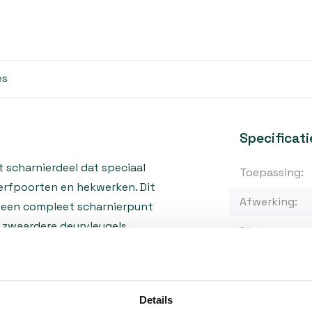
es
Specificati
scharnierdeel dat speciaal
Toepassing:
erfpoorten en hekwerken. Dit
Afwerking:
 een compleet scharnierpunt
 zwaardere deurvleugels.
Dikte:
duimheng goed beschermd
Lengte:
bruik buitenshuis.
Materiaal:
Details