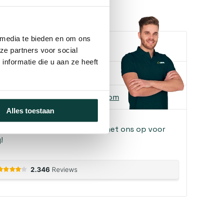
 media te bieden en om ons
e je helpen?
ze partners voor social
nformatie die u aan ze heeft
ons
085-2121757
 ons
info@heebra.com
Alles toestaan
f klusbedrijf? Neem contact met ons op voor
!