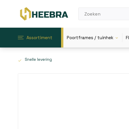
Assortiment
Poortframes / tuinhek
F
Snelle levering