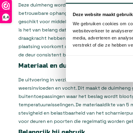
Deze duimheng wordt vaak toegepast bij houten 
betrouwbare ophanging essentieel is. De lengte 
Deze website maakt gebruik
8,4
geschikt voor middelgrote tot grote poort- en de
We gebruiken cookies om cont
is het van belang dat de bevestigingspunten in h
websiteverkeer te analyseren
draagkracht hebben en dat de scharnierlijn recht w
media, adverteren en analys
verstrekt of die ze hebben v
plaatsing voorkomt doorzakken en zorgt ervoor d
de deur consistent blijft werken.
Materiaal en duurzaamheid
De uitvoering in verzinkt staal biedt een effecti
weersinvloeden en vocht. Dit maakt de duimheng 
buitentoepassingen waar het beslag wordt blootg
temperatuurwisselingen. De materiaaldikte van 5 
stevigheid en belastbaarheid van het scharnierpu
voor deuren en poorten die regelmatig worden geb
Belangrijk bij gebruik