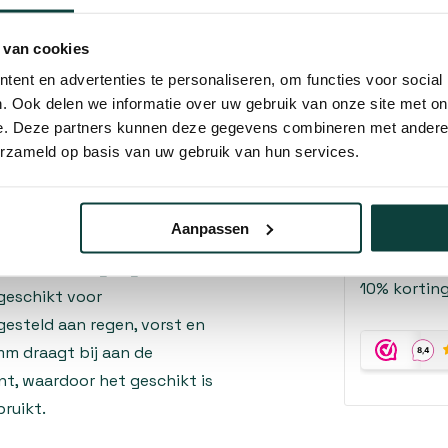
constructies waar een
van 600 mm maakt het beslag
 van cookies
urconstructies. Bij montage
ent en advertenties te personaliseren, om functies voor social
Kunnen w
et hout voldoende
. Ook delen we informatie over uw gebruik van onze site met on
ordt uitgelijnd. Een correcte
e. Deze partners kunnen deze gegevens combineren met andere i
Bel 
erzameld op basis van uw gebruik van hun services.
at het openen en sluiten van
Mail
Aanpassen
Hovenier o
eve bescherming tegen
10% korting
geschikt voor
esteld aan regen, vorst en
mm draagt bij aan de
nt, waardoor het geschikt is
ruikt.