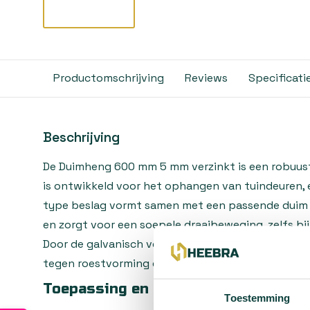
Productomschrijving
Reviews
Specificati
Beschrijving
De Duimheng 600 mm 5 mm verzinkt is een robuust 
is ontwikkeld voor het ophangen van tuindeuren, 
type beslag vormt samen met een passende duim
en zorgt voor een soepele draaibeweging, zelfs bij
Door de galvanisch verzinkte afwerking is deze 
tegen roestvorming en geschikt voor langdurig ge
Toepassing en montage
Toestemming