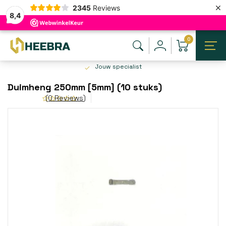
×
2345
Reviews
8,4
0
Jouw specialist
Duimheng 250mm [5mm] (10 stuks)
(0 Reviews)