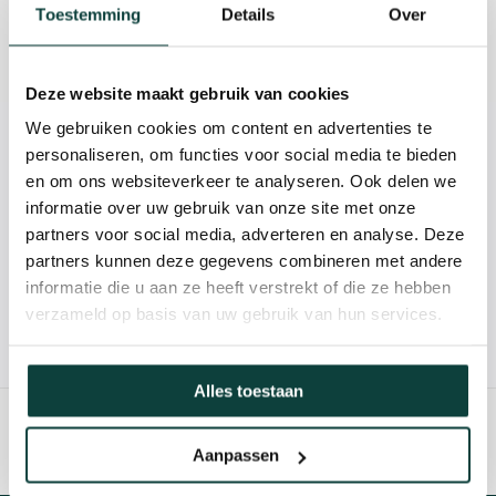
Beschrijving
Toestemming
Details
Over
Reviews
Deze website maakt gebruik van cookies
We gebruiken cookies om content en advertenties te
Kunnen we je helpen?
personaliseren, om functies voor social media te bieden
en om ons websiteverkeer te analyseren. Ook delen we
informatie over uw gebruik van onze site met onze
085-2121757
partners voor social media, adverteren en analyse. Deze
partners kunnen deze gegevens combineren met andere
info@heebra.com
informatie die u aan ze heeft verstrekt of die ze hebben
verzameld op basis van uw gebruik van hun services.
Hovenier of klusbedrijf? Neem contact met ons op voor
10% korting!
Alles toestaan
Aanpassen