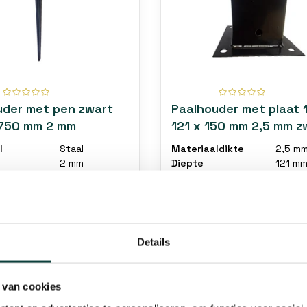
uder met pen zwart
Paalhouder met plaat 
750 mm 2 mm
121 x 150 mm 2,5 mm z
l
Staal
Materiaaldikte
2,5 m
2 mm
Diepte
121 m
91x91x750 mm
Hoogte
150 m
gen
Lengte: 750
mm
aad
1-5 Werkdagen (afhaal 3-5
0 besteld = vandaag
werkdagen)
n
Details
€11,95
 van cookies