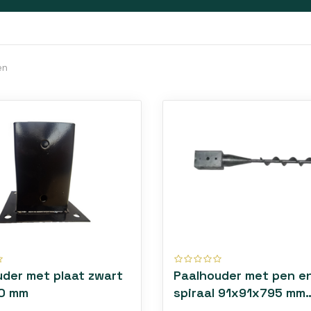
en
uder met plaat zwart
Paalhouder met pen e
0 mm
spiraal 91x91x795 mm
vuurverzinkt