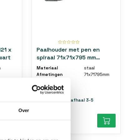
121 x
Paalhouder met pen en
wart
spiraal 71x71x795 mm
vuurverzinkt
m
Materiaal
staal
m
Afmetingen
71x71795mm
m
1-5 Werkdagen (afhaal 3-5
werkdagen)
Over
€14,99