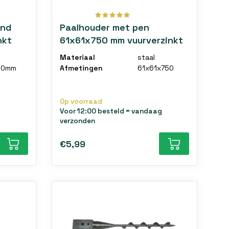
ond
Paalhouder met pen
nkt
61x61x750 mm vuurverzinkt
Materiaal
staal
00mm
Afmetingen
61x61x750
Op voorraad
Voor 12:00 besteld = vandaag
verzonden
€5,99