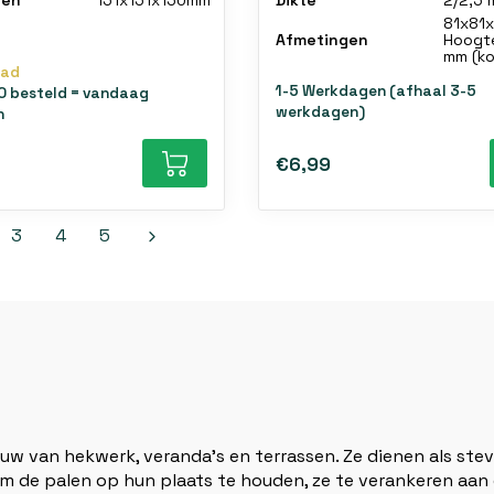
gen
151x151x150mm
Dikte
2/2,5
81x81
Afmetingen
Hoogte
mm (ko
aad
1-5 Werkdagen (afhaal 3-5
0 besteld = vandaag
werkdagen)
n
€6,99
3
4
5
w van hekwerk, veranda's en terrassen. Ze dienen als ste
m de palen op hun plaats te houden, ze te verankeren aa