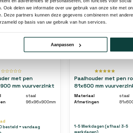
ent en advertenties te personaliseren, om functies voor social
. Ook delen we informatie over uw gebruik van onze site met on
e. Deze partners kunnen deze gegevens combineren met andere i
erzameld op basis van uw gebruik van hun services.
Aanpassen
uder met pen
Paalhouder met pen r
900 mm vuurverzinkt
81x600 mm vuurverzin
l
staal
Materiaal
staal
gen
96x96x900mm
Afmetingen
81x60
aad
1-5 Werkdagen (afhaal 3-5
0 besteld = vandaag
werkdagen)
n