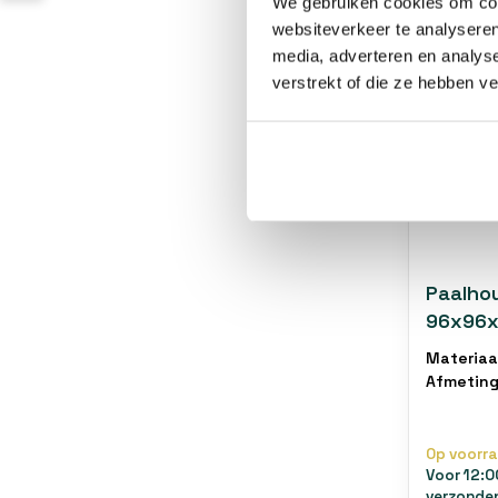
We gebruiken cookies om cont
websiteverkeer te analyseren
media, adverteren en analys
verstrekt of die ze hebben v
Paalho
96x96x
Materiaa
Afmetin
Op voorr
Voor 12:0
verzonde