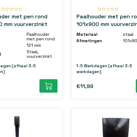
uder met pen rond
Paalhouder met pen r
0 mm vuurverzinkt
101x900 mm vuurverzi
Paalhouder
Materiaal
staal
met pen rond
Afmetingen
101x9
121 mm
Staal,
l
vuurverzinkt
dagen (afhaal 3-5
1-5 Werkdagen (afhaal 3-5
n)
werkdagen)
€11,99