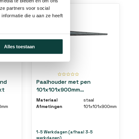
 media te bieden en om ons
ze partners voor social
nformatie die u aan ze heeft
Alles toestaan
ond
Paalhouder met pen
kt
101x101x900mm
Vuurverzinkt
Materiaal
staal
0mm
Afmetingen
101x101x900mm
1-5 Werkdagen (afhaal 3-5
werkdagen)