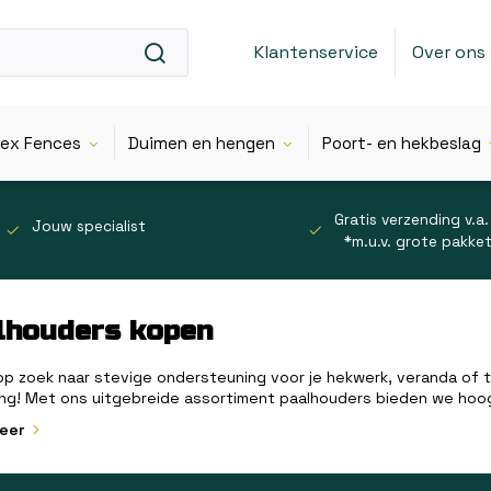
Klantenservice
Over ons
lex Fences
Duimen en hengen
Poort- en hekbeslag
Gratis verzending v.a.
Jouw specialist
*m.u.v. grote pakke
lhouders kopen
op zoek naar stevige ondersteuning voor je hekwerk, veranda of 
ng! Met ons uitgebreide assortiment paalhouders bieden we hoo
meer