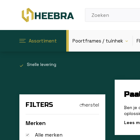
Assortiment
Poortframes / tuinhek
F
Snelle levering
Paa
FILTERS
herstel
Ben je 
oplossi
Merken
Lees 
Alle merken