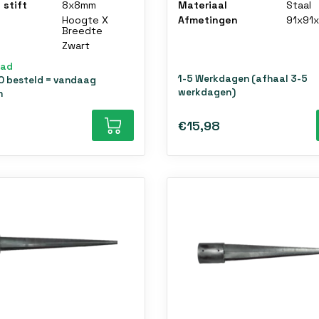
 stift
8x8mm
Materiaal
Staal
Hoogte X
Afmetingen
91x91
Breedte
Zwart
aad
1-5 Werkdagen (afhaal 3-5
0 besteld = vandaag
werkdagen)
n
€15,98