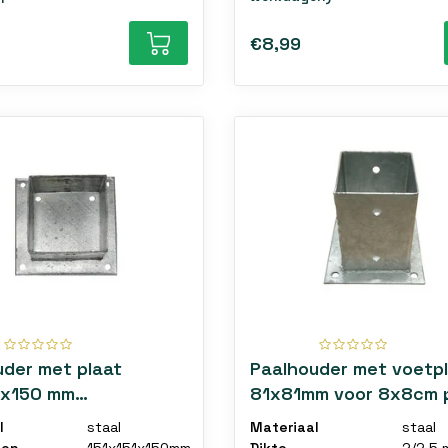
€8,99
uder met plaat
Paalhouder met voetp
1x150 mm
81x81mm voor 8x8cm p
zinkt
vuurverzinkt staal
l
staal
Materiaal
staal