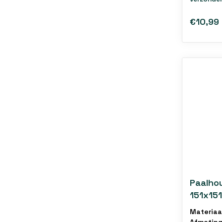
€10,99
Paalho
151x15
vuurver
Materiaa