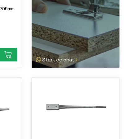
x795mm
Start de chat