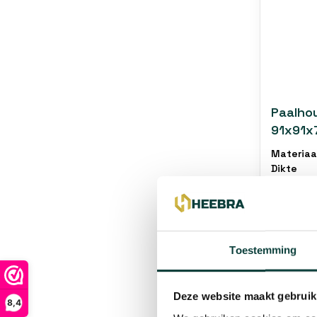
Paalho
91x91x
Materiaa
Dikte
Afmetin
Op voorr
Voor 12:0
verzonde
Toestemming
€14,96
Deze website maakt gebruik
8,4