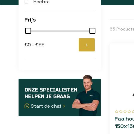
Heebra
Prijs
65 Product
€0 - €55
ONZE SPECIALISTEN
HELPEN JE GRAAG
Start de chat
Paalho
150x15