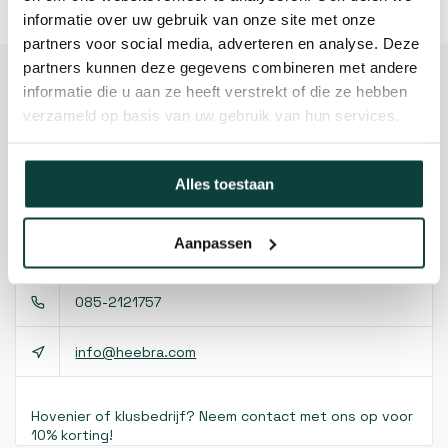
informatie over uw gebruik van onze site met onze
partners voor social media, adverteren en analyse. Deze
partners kunnen deze gegevens combineren met andere
Beschrijving
informatie die u aan ze heeft verstrekt of die ze hebben
verzameld op basis van uw gebruik van hun services.
Reviews
Specificaties
Alles toestaan
Aanpassen
Kunnen we je helpen?
085-2121757
info@heebra.com
Hovenier of klusbedrijf? Neem contact met ons op voor
10% korting!