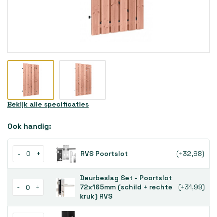
Bekijk alle specificaties
Ook handig:
-
+
RVS Poortslot
(+32,98)
Deurbeslag Set - Poortslot
-
+
72x165mm (schild + rechte
(+31,99)
kruk) RVS