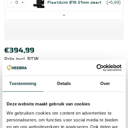
-
+
Plaatduim Ø16 21mm zwart
(+5,99)
€394,99
Prijs incl. BTW
Maak een keuze
100X190 CM zwart frame
Toestemming
Details
Over
2-5 werkdagen (afhaal 3-5 werkdagen)
Deze website maakt gebruik van cookies
Verzendkosten:
€7,95
We gebruiken cookies om content en advertenties te
personaliseren, om functies voor social media te bieden
Toevoegen aan winkelwagen
en om ons websiteverkeer te analyseren. Ook delen we