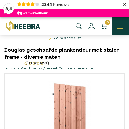
×
2344
Reviews
8,4
0
Jouw specialist
Douglas geschaafde plankendeur met stalen
frame - diverse maten
(0 Reviews)
Toon alle:
Poortframes / tuinhek
,
Complete tuindeuren