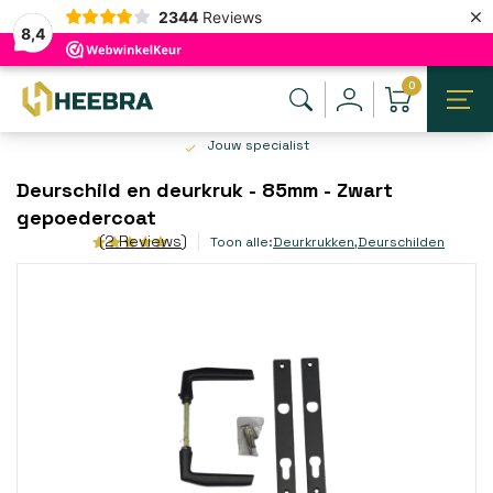
×
2344
Reviews
8,4
0
Jouw specialist
Deurschild en deurkruk - 85mm - Zwart
gepoedercoat
(2 Reviews)
Toon alle:
Deurkrukken
,
Deurschilden