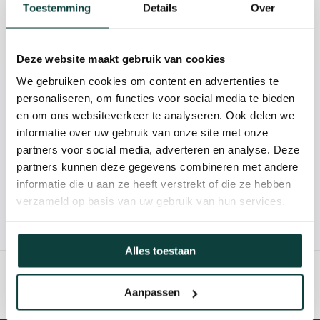
Beschrijving
Toestemming
Details
Over
Reviews
Deze website maakt gebruik van cookies
We gebruiken cookies om content en advertenties te
Kunnen we je helpen?
personaliseren, om functies voor social media te bieden
en om ons websiteverkeer te analyseren. Ook delen we
informatie over uw gebruik van onze site met onze
085-2121757
partners voor social media, adverteren en analyse. Deze
partners kunnen deze gegevens combineren met andere
info@heebra.com
informatie die u aan ze heeft verstrekt of die ze hebben
verzameld op basis van uw gebruik van hun services.
Hovenier of klusbedrijf? Neem contact met ons op voor
10% korting!
Alles toestaan
Aanpassen