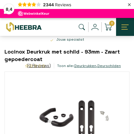
×
2344
Reviews
8,4
0
Jouw specialist
Locinox Deurkruk met schild - 93mm - Zwart
gepoedercoat
(0 Reviews)
Toon alle:
Deurkrukken
,
Deurschilden