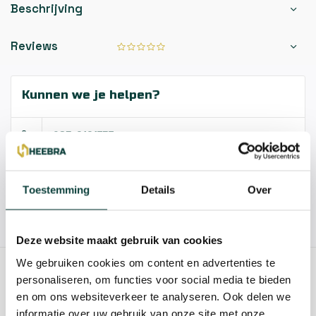
Beschrijving
Reviews
Kunnen we je helpen?
085-2121757
info@heebra.com
Toestemming
Details
Over
Hovenier of klusbedrijf? Neem contact met ons op voor
10% korting!
Deze website maakt gebruik van cookies
We gebruiken cookies om content en advertenties te
GERELATEERDE PRODUCTEN
personaliseren, om functies voor social media te bieden
en om ons websiteverkeer te analyseren. Ook delen we
informatie over uw gebruik van onze site met onze