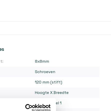
es
t:
8x8mm
Schroeven
120 mm (stift)
Hoogte X Breedte
Recht model 1