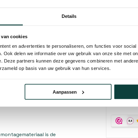
Materiaal:
houdsgemak. RVS is bestand
e deurkruk zijn mooie
Details
k. De matte afwerking geeft
 interieurstijlen, van
 van cookies
Kunnen w
ent en advertenties te personaliseren, om functies voor social
n
. Ook delen we informatie over uw gebruik van onze site met on
Bel 
e. Deze partners kunnen deze gegevens combineren met andere i
e een nette afwerking
erzameld op basis van uw gebruik van hun services.
 bevat alle benodigde
Mail
t u direct aan de slag kunt
 heeft een lengte van 120 mm
Aanpassen
Hovenier o
e deurkrukken. Deze
10% korting
d
 montagemateriaal is de