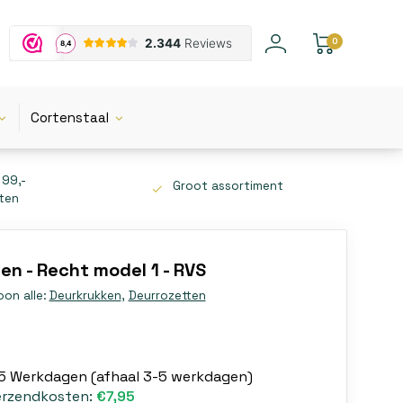
0
Cortenstaal
 99,-
Groot assortiment
tten
en - Recht model 1 - RVS
oon alle:
Deurkrukken
,
Deurrozetten
-5 Werkdagen (afhaal 3-5 werkdagen)
erzendkosten:
€7,95