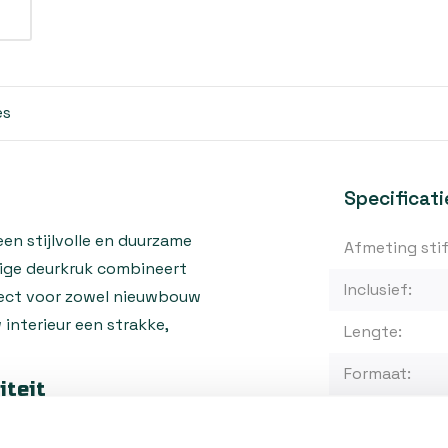
es
Specificati
een stijlvolle en duurzame
Afmeting stif
ige deurkruk combineert
Inclusief:
fect voor zowel nieuwbouw
interieur een strakke,
Lengte:
Formaat:
iteit
Model:
al), een materiaal dat bekend