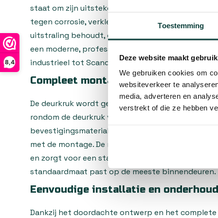
staat om zijn uitstekende duurzaamheid en onder
tegen corrosie, verkleuring en slijtage, waardoor d
Toestemming
uitstraling behoudt, ook na jaren intensief gebrui
een moderne, professionele look die past in diverse
Deze website maakt gebruik
industrieel tot Scandinavisch minimalistisch.
8,4
We gebruiken cookies om cont
Compleet montagepakket inbegrepe
websiteverkeer te analyseren
media, adverteren en analys
De deurkruk wordt geleverd met ronde rozetten di
verstrekt of die ze hebben v
rondom de deurkruk vormen. Het complete pakket
bevestigingsmaterialen, waaronder schroeven, zoda
met de montage. De meegeleverde vierkante stift
en zorgt voor een stabiele verbinding tussen beid
standaardmaat past op de meeste binnendeuren.
Eenvoudige installatie en onderhou
Dankzij het doordachte ontwerp en het complete