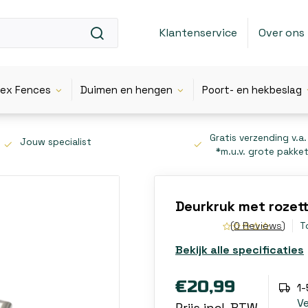
Klantenservice
Over ons
lex Fences
Duimen en hengen
Poort- en hekbeslag
Gratis verzending v.a.
Jouw specialist
*m.u.v. grote pakke
Deurkruk met rozett
(0 Reviews)
T
Bekijk alle specificaties
€20,99
1
V
Prijs incl. BTW