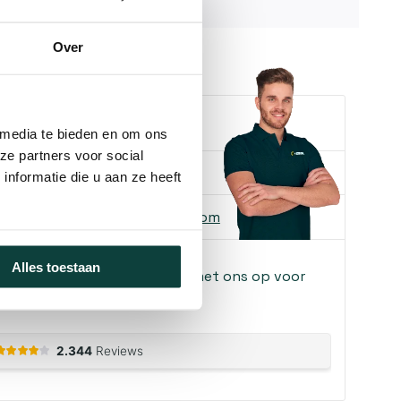
RVS
Over
e je helpen?
 media te bieden en om ons
ze partners voor social
ons
085-2121757
nformatie die u aan ze heeft
 ons
info@heebra.com
Alles toestaan
f klusbedrijf? Neem contact met ons op voor
!