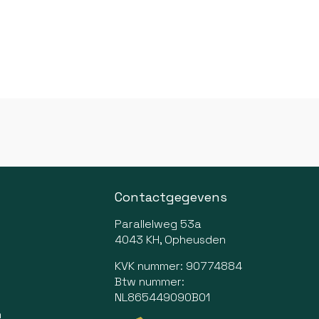
Contactgegevens
Parallelweg 53a
4043 KH, Opheusden
KVK nummer: 90774884
Btw nummer:
NL865449090B01
n