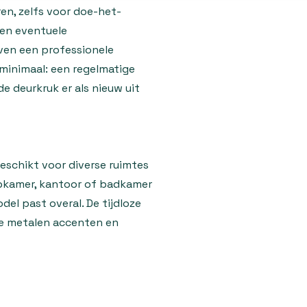
ren, zelfs voor doe-het-
ren eventuele
en een professionele
minimaal: een regelmatige
e deurkruk er als nieuw uit
eschikt voor diverse ruimtes
apkamer, kantoor of badkamer
del past overal. De tijdloze
e metalen accenten en