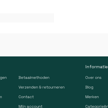
Informatie
agen
Betaalmethoden
Over ons
Verzenden & retourneren
Blog
m
Contact
Merken
Mijn account
Categorieë