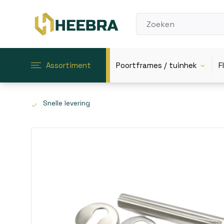
Assortiment
Poortframes / tuinhek
F
Snelle levering