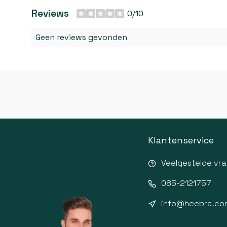
Reviews
0/10
Geen reviews gevonden
Klantenservice
Veelgestelde vr
085-2121757
info@heebra.co