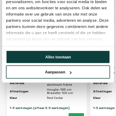
personaliseren, om functies voor social media te bieden
en om ons websiteverkeer te analyseren. Ook delen we
informatie over uw gebruik van onze site met onze
GERELATEERDE PRODUCTEN
partners voor social media, adverteren en analyse. Deze
partners kunnen deze gegevens combineren met andere
informatie die u aan ze heeft verstrekt of die ze hebben
verzameld op basis van uw gebruik van hun services.
Alles toestaan
Composiet tuindeur 100x195 cm red
Composiet t
Aanpassen
cedar met aluminium frame
cm met Ultr
Composiet met
Materiaal
Materiaal
aluminium frame
Hoogte: 195 cm
Afmetingen
Afmetingen
Breedte: 100 cm
Kleur
Red Cedar
Kleur
1-5 werkdagen (afhaal 3-5 werkdagen)
1-5 werkdagen