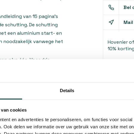
Bel 
ndleiding van 15 pagina’s
Mail
e schutting. De schutting
 met een aluminium start- en
jn noodzakelijk vanwege het
Hovenier o
10% korting
en plus één. Voor drie
 180 cm
Details
 van cookies
ent en advertenties te personaliseren, om functies voor social
is het minimale onderhoud.
. Ook delen we informatie over uw gebruik van onze site met on
e. Deze partners kunnen deze gegevens combineren met andere i