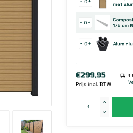
-
+
met alu
Composie
-
+
176 cm
-
+
Alumini
€299,95
1
V
Prijs incl. BTW