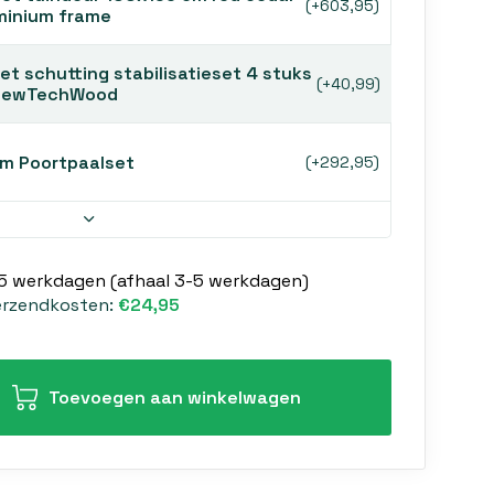
(+603,95)
minium frame
t schutting stabilisatieset 4 stuks
(+40,99)
 NewTechWood
um Poortpaalset
(+292,95)
-5 werkdagen (afhaal 3-5 werkdagen)
erzendkosten:
€24,95
Toevoegen aan winkelwagen