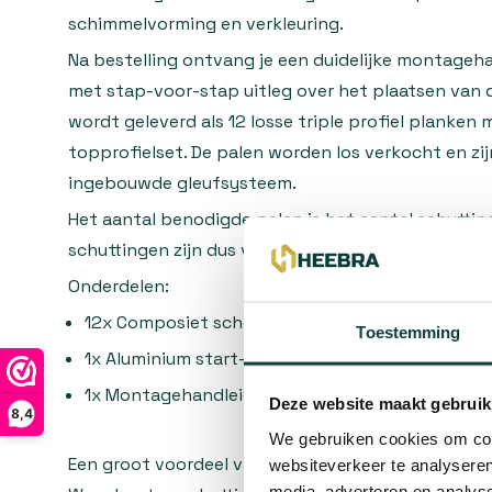
schimmelvorming en verkleuring.
Na bestelling ontvang je een duidelijke montageha
met stap-voor-stap uitleg over het plaatsen van d
wordt geleverd als 12 losse triple profiel planken
topprofielset. De palen worden los verkocht en zi
ingebouwde gleufsysteem.
Het aantal benodigde palen is het aantal schutting
schuttingen zijn dus vier palen nodig.
Onderdelen:
12x Composiet schermplank Red Cedar 2,1 x 16 x
Toestemming
1x Aluminium start- en topprofielset
1x Montagehandleiding
Deze website maakt gebruik
8,4
We gebruiken cookies om cont
Een groot voordeel van deze composiet schutting 
websiteverkeer te analyseren
media, adverteren en analys