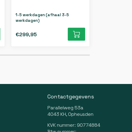
1-5 werkdagen (afhaal 3-5
1-5 werkdagen 
werkdagen)
werkdagen)
€299,95
€299,95
Contactgegevens
Parallelweg 53a
4043 KH, Opheusden
KVK nummer: 90774884
Btw nummer: