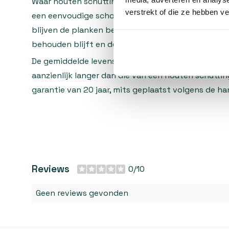
Waar houten schuttingen jaarlijks behandeld moete
verstrekt of die ze hebben v
een eenvoudige schoonmaak met water voldoende.
blijven de planken bestand tegen vocht en UV-stra
behouden blijft en de schutting niet vergrijst.
De gemiddelde levensduur van deze composiet schut
aanzienlijk langer dan die van een houten schuttin
garantie van 20 jaar, mits geplaatst volgens de ha
Reviews
0/10
Geen reviews gevonden