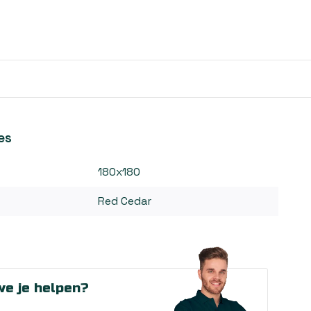
es
180x180
Red Cedar
e je helpen?