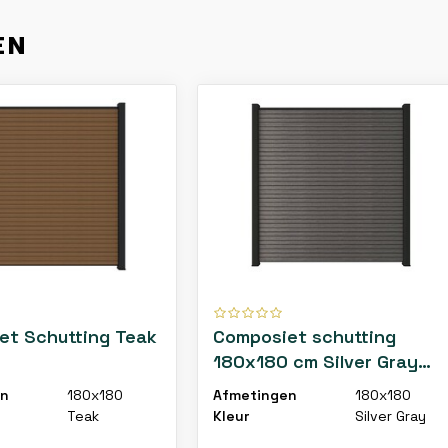
EN
et Schutting Teak
Composiet schutting
180x180 cm Silver Gray
triple profiel
en
180x180
Afmetingen
180x180
Teak
Kleur
Silver Gray