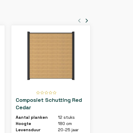
Composiet Schutting Red
Composiet s
Cedar
180x180 cm
UltraShield
Aantal planken
12 stuks
Afmetingen
Hoogte
180 cm
Kleur
Levensduur
20-25 jaar