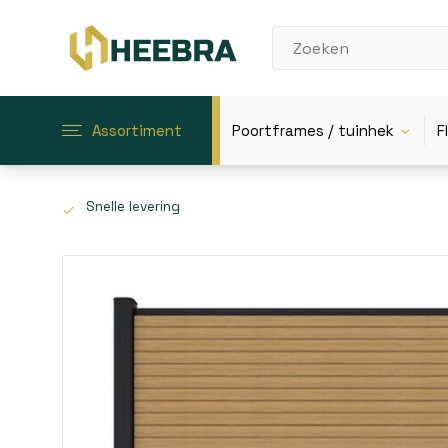
Assortiment
Poortframes / tuinhek
F
Snelle levering