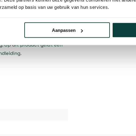
n worden, is bij deze variant
erzameld op basis van uw gebruik van hun services.
 Dankzij de beschermlaag
ling, waardoor de kleur
Aanpassen
ting is 20 tot 25 jaar,
g. Op dit product geldt een
ndleiding.