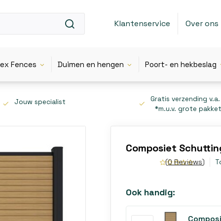
Klantenservice
Over ons
lex Fences
Duimen en hengen
Poort- en hekbeslag
Gratis verzending v.a.
Jouw specialist
*m.u.v. grote pakke
Composiet Schutting
(0 Reviews)
T
Ook handig:
Composi