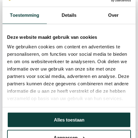
Beschrijving
Toestemming
Details
Over
Reviews
Deze website maakt gebruik van cookies
Specificaties
We gebruiken cookies om content en advertenties te
personaliseren, om functies voor social media te bieden
en om ons websiteverkeer te analyseren. Ook delen we
Kunnen we je helpen?
informatie over uw gebruik van onze site met onze
partners voor social media, adverteren en analyse. Deze
085-2121757
partners kunnen deze gegevens combineren met andere
informatie die u aan ze heeft verstrekt of die ze hebben
info@heebra.com
verzameld op basis van uw gebruik van hun services.
Hovenier of klusbedrijf? Neem contact met ons op voor
Alles toestaan
10% korting!
Aanpassen