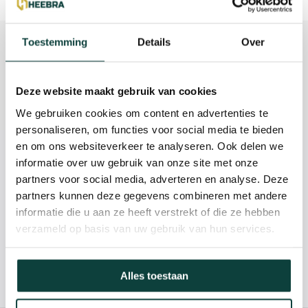
Beschrijving
Toestemming
Details
Over
Reviews
Deze website maakt gebruik van cookies
Specificaties
We gebruiken cookies om content en advertenties te
personaliseren, om functies voor social media te bieden
en om ons websiteverkeer te analyseren. Ook delen we
Kunnen we je helpen?
informatie over uw gebruik van onze site met onze
partners voor social media, adverteren en analyse. Deze
partners kunnen deze gegevens combineren met andere
085-2121757
informatie die u aan ze heeft verstrekt of die ze hebben
verzameld op basis van uw gebruik van hun services.
info@heebra.com
Alles toestaan
Hovenier of klusbedrijf? Neem contact met ons op voor
10% korting!