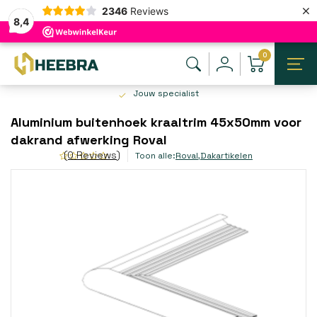
×
2346
Reviews
8,4
0
Jouw specialist
Aluminium buitenhoek kraaltrim 45x50mm voor
dakrand afwerking Roval
(0 Reviews)
Toon alle:
Roval
,
Dakartikelen