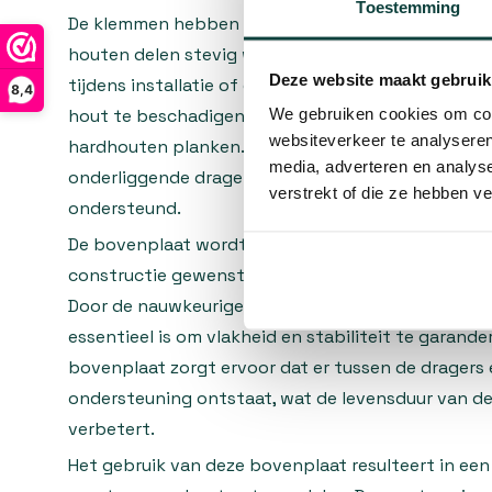
Toestemming
De klemmen hebben een hoogte van 15 millimeter, 
houten delen stevig worden vastgezet zonder dat
Deze website maakt gebruik
tijdens installatie of gebruik. Deze hoogte biedt 
8,4
We gebruiken cookies om cont
hout te beschadigen, waardoor het systeem geschi
websiteverkeer te analyseren
hardhouten planken. De bovenplaat vormt een sta
media, adverteren en analys
onderliggende drager, waardoor de plankconstruct
verstrekt of die ze hebben v
ondersteund.
De bovenplaat wordt toegepast in terrassysteme
constructie gewenst is, zoals dakterrassen, balkon
Door de nauwkeurige pasvorm blijft het hout goed 
essentieel is om vlakheid en stabiliteit te garande
bovenplaat zorgt ervoor dat er tussen de dragers
ondersteuning ontstaat, wat de levensduur van 
verbetert.
Het gebruik van deze bovenplaat resulteert in een