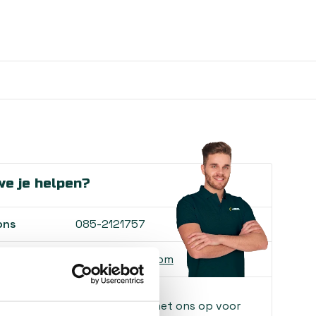
e je helpen?
ons
085-2121757
 ons
info@heebra.com
f klusbedrijf? Neem contact met ons op voor