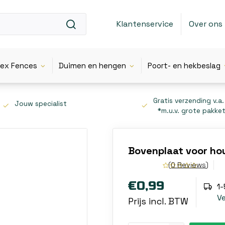
Klantenservice
Over ons
lex Fences
Duimen en hengen
Poort- en hekbeslag
Gratis verzending v.a.
Jouw specialist
*m.u.v. grote pakke
Bovenplaat voor ho
(0 Reviews)
€0,99
1
V
Prijs incl. BTW