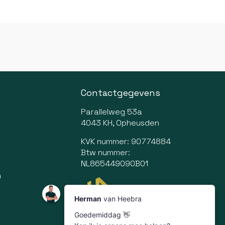
Contactgegevens
Parallelweg 53a
4043 KH, Opheusden
KVK nummer: 90774884
Btw nummer:
NL865449090B01
n