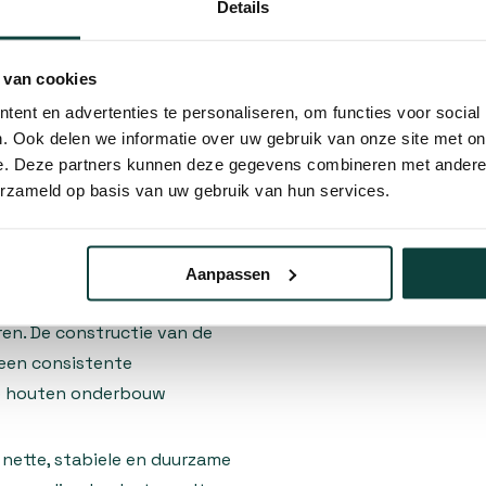
10% korting
Details
wat ervoor zorgt dat de
 ze kunnen verschuiven
 van cookies
voldoende grip zonder het
ent en advertenties te personaliseren, om functies voor social
kt is voor zowel zachte als
. Ook delen we informatie over uw gebruik van onze site met on
biele verbinding met de
e. Deze partners kunnen deze gegevens combineren met andere i
ie gelijkmatig wordt
erzameld op basis van uw gebruik van hun services.
n waarbij een verhoogde
s, veranda’s en tuinvlonders.
Aanpassen
op zijn plaats, wat
ren. De constructie van de
 een consistente
de houten onderbouw
 nette, stabiele en duurzame