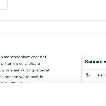
en montageplaat voor het
Kunnen w
lanken op verstelbare
uwbare aansluiting doordat
Bel 
 voor een vaste positie
100 millimeter tussen de
Mail
 aan houten terrasdelen,
terrassystemen worden
Hovenier o