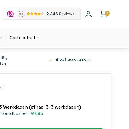
0
Cortenstaal
 99,-
Groot assortiment
tten
ut
-5 Werkdagen (afhaal 3-5 werkdagen)
erzendkosten:
€7,95