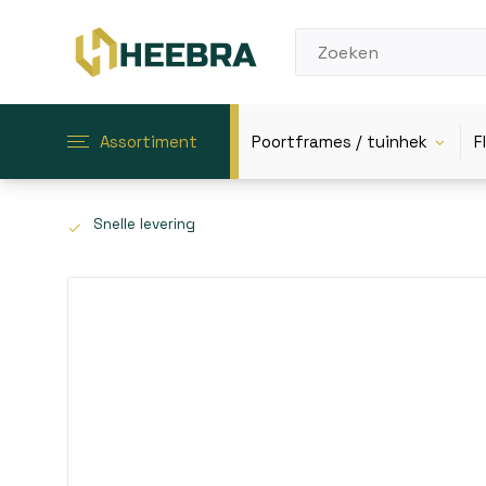
Assortiment
Poortframes / tuinhek
F
Snelle levering