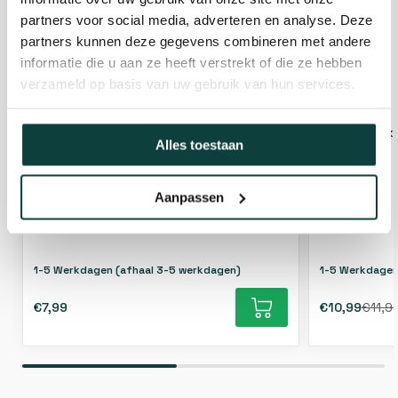
partners voor social media, adverteren en analyse. Deze
partners kunnen deze gegevens combineren met andere
informatie die u aan ze heeft verstrekt of die ze hebben
verzameld op basis van uw gebruik van hun services.
Boerenklinkstel - 120x85mm (op kaart)
Boerenklink
Alles toestaan
[2mm] - Galvanisch verzinkt
RVS
Aanpassen
1-5 Werkdagen (afhaal 3-5 werkdagen)
1-5 Werkdagen
€7,99
€10,99
€11,9