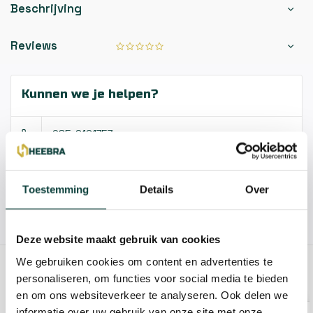
Beschrijving
Reviews
Kunnen we je helpen?
085-2121757
info@heebra.com
Toestemming
Details
Over
Hovenier of klusbedrijf? Neem contact met ons op voor
10% korting!
Deze website maakt gebruik van cookies
We gebruiken cookies om content en advertenties te
GERELATEERDE PRODUCTEN
personaliseren, om functies voor social media te bieden
en om ons websiteverkeer te analyseren. Ook delen we
informatie over uw gebruik van onze site met onze