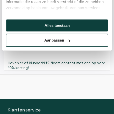
Specificaties
informatie die u aan ze heeft verstrekt of die ze hebben
verzameld op basis van uw gebruik van hun services.
Kunnen we je helpen?
Alles toestaan
085-2121757
Aanpassen
info@heebra.com
Hovenier of klusbedrijf? Neem contact met ons op voor
10% korting!
Klantenservice