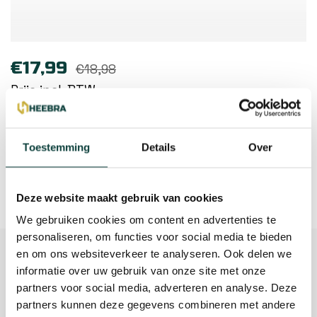
€17,99
€18,98
Prijs incl. BTW
1-5 Werkdagen (afhaal 3-5 werkdagen)
Verzendkosten:
€7,95
Toestemming
Details
Over
Toevoegen aan winkelwagen
Deze website maakt gebruik van cookies
We gebruiken cookies om content en advertenties te
personaliseren, om functies voor social media te bieden
Beschrijving
en om ons websiteverkeer te analyseren. Ook delen we
informatie over uw gebruik van onze site met onze
Reviews
partners voor social media, adverteren en analyse. Deze
partners kunnen deze gegevens combineren met andere