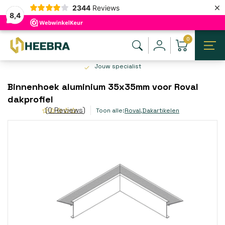
×
2344
Reviews
8,4
0
Jouw specialist
Binnenhoek aluminium 35x35mm voor Roval
dakprofiel
(0 Reviews)
Toon alle:
Roval
,
Dakartikelen