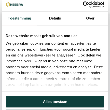
Toestemming
Details
Over
Beschrijving
Reviews
Deze website maakt gebruik van cookies
We gebruiken cookies om content en advertenties te
Specificaties
personaliseren, om functies voor social media te bieden
en om ons websiteverkeer te analyseren. Ook delen we
informatie over uw gebruik van onze site met onze
Kunnen we je helpen?
partners voor social media, adverteren en analyse. Deze
partners kunnen deze gegevens combineren met andere
085-2121757
informatie die u aan ze heeft verstrekt of die ze hebben
verzameld op basis van uw gebruik van hun services.
info@heebra.com
Alles toestaan
Hovenier of klusbedrijf? Neem contact met ons op voor
10% korting!