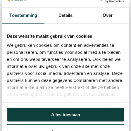
Beschrijving
Toestemming
Details
Over
Reviews
Deze website maakt gebruik van cookies
Specificaties
We gebruiken cookies om content en advertenties te
personaliseren, om functies voor social media te bieden
en om ons websiteverkeer te analyseren. Ook delen we
Kunnen we je helpen?
informatie over uw gebruik van onze site met onze
partners voor social media, adverteren en analyse. Deze
085-2121757
partners kunnen deze gegevens combineren met andere
informatie die u aan ze heeft verstrekt of die ze hebben
info@heebra.com
verzameld op basis van uw gebruik van hun services.
Hovenier of klusbedrijf? Neem contact met ons op voor
Alles toestaan
10% korting!