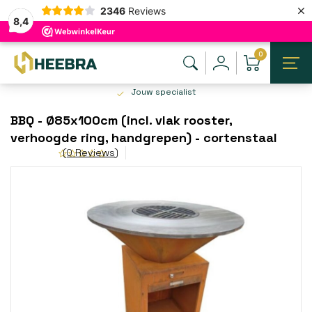
×
2346
Reviews
8,4
0
Jouw specialist
BBQ - Ø85x100cm (incl. vlak rooster,
verhoogde ring, handgrepen) - cortenstaal
(0 Reviews)