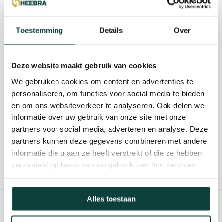
Reviews
Toestemming
Details
Over
Specificaties
Deze website maakt gebruik van cookies
We gebruiken cookies om content en advertenties te
Kunnen we je helpen?
personaliseren, om functies voor social media te bieden
en om ons websiteverkeer te analyseren. Ook delen we
085-2121757
informatie over uw gebruik van onze site met onze
partners voor social media, adverteren en analyse. Deze
info@heebra.com
partners kunnen deze gegevens combineren met andere
informatie die u aan ze heeft verstrekt of die ze hebben
verzameld op basis van uw gebruik van hun services.
Hovenier of klusbedrijf? Neem contact met ons op voor
10% korting!
Alles toestaan
GERELATEERDE PRODUCTEN