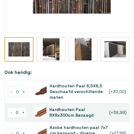
Ook handig:
Hardhouten Paal 6,5X6,5
-
+
Geschaafd verschillende
(+30,00)
maten
Hardhouten Paal
-
+
(+38,99)
8X8x300cm Bezaagd
Azobé hardhouten paal 7x7
-
+
cm bezaagd - diverse
(+27,99)