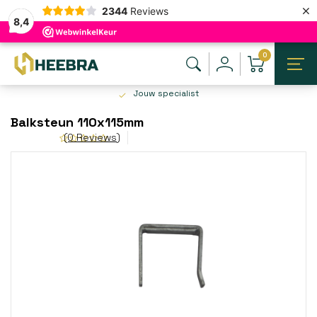
×
2344
Reviews
8,4
0
Jouw specialist
Balksteun 110x115mm
(0 Reviews)