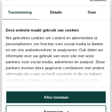
Beschrijving
Toestemming
Details
Over
Reviews
Deze website maakt gebruik van cookies
Specificaties
We gebruiken cookies om content en advertenties te
personaliseren, om functies voor social media te bieden
en om ons websiteverkeer te analyseren. Ook delen we
Kunnen we je helpen?
informatie over uw gebruik van onze site met onze
partners voor social media, adverteren en analyse. Deze
085-2121757
partners kunnen deze gegevens combineren met andere
informatie die u aan ze heeft verstrekt of die ze hebben
info@heebra.com
verzameld op basis van uw gebruik van hun services.
Hovenier of klusbedrijf? Neem contact met ons op voor
Alles toestaan
10% korting!
Aanpassen