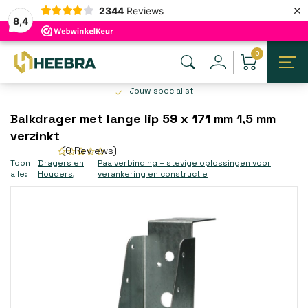
×
2344
Reviews
8,4
0
Jouw specialist
Balkdrager met lange lip 59 x 171 mm 1,5 mm
verzinkt
(0 Reviews)
Toon
Dragers en
Paalverbinding – stevige oplossingen voor
alle:
Houders
,
verankering en constructie