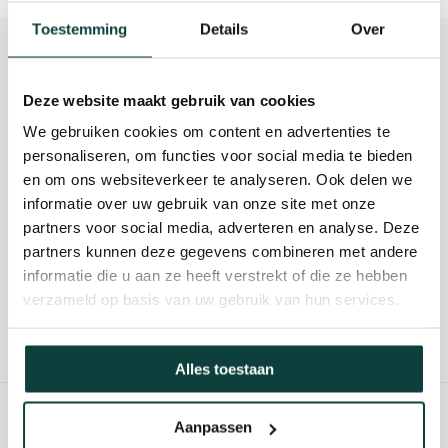
Toestemming
Details
Over
Beschrijving
Reviews
Deze website maakt gebruik van cookies
We gebruiken cookies om content en advertenties te
personaliseren, om functies voor social media te bieden
Kunnen we je helpen?
en om ons websiteverkeer te analyseren. Ook delen we
informatie over uw gebruik van onze site met onze
085-2121757
partners voor social media, adverteren en analyse. Deze
partners kunnen deze gegevens combineren met andere
info@heebra.com
informatie die u aan ze heeft verstrekt of die ze hebben
verzameld op basis van uw gebruik van hun services.
Hovenier of klusbedrijf? Neem contact met ons op voor
10% korting!
Alles toestaan
Aanpassen