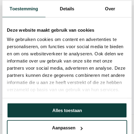
Toestemming
Details
Over
Beschrijving
Reviews
Deze website maakt gebruik van cookies
We gebruiken cookies om content en advertenties te
personaliseren, om functies voor social media te bieden
Kunnen we je helpen?
en om ons websiteverkeer te analyseren. Ook delen we
informatie over uw gebruik van onze site met onze
085-2121757
partners voor social media, adverteren en analyse. Deze
partners kunnen deze gegevens combineren met andere
info@heebra.com
informatie die u aan ze heeft verstrekt of die ze hebben
verzameld op basis van uw gebruik van hun services.
Hovenier of klusbedrijf? Neem contact met ons op voor
10% korting!
Alles toestaan
Aanpassen