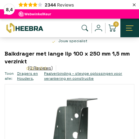
×
2344
Reviews
8,4
0
Jouw specialist
Balkdrager met lange lip 100 x 250 mm 1,5 mm
verzinkt
(0 Reviews)
Toon
Dragers en
Paalverbinding – stevige oplossingen voor
alle:
Houders
,
verankering en constructie