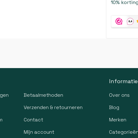
10% korting
Informatie
agen
Betaalmethoden
Over ons
Verzenden & retourneren
Blog
m
Contact
Merken
Mijn account
Categorieë