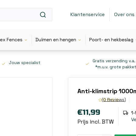
Klantenservice
Over ons
lex Fences
Duimen en hengen
Poort- en hekbeslag
Gratis verzending v.a.
Jouw specialist
*m.u.v. grote pakke
Anti-klimstrip 100
(0 Reviews)
€11,99
1
V
Prijs incl. BTW