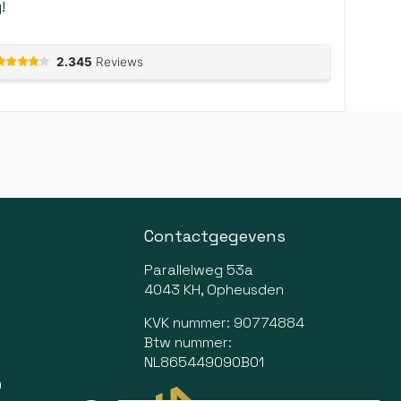
!
Contactgegevens
Parallelweg 53a
4043 KH, Opheusden
KVK nummer: 90774884
Btw nummer:
NL865449090B01
n