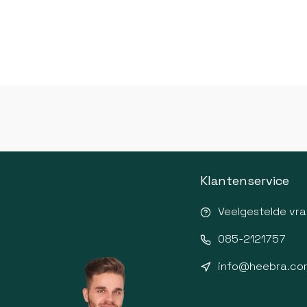
Klantenservice
Veelgestelde vr
085-2121757
info@heebra.co