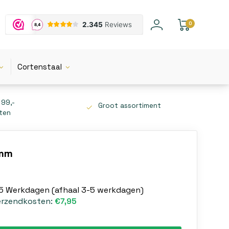
0
Cortenstaal
 99,-
Groot assortiment
tten
0mm
-5 Werkdagen (afhaal 3-5 werkdagen)
erzendkosten:
€7,95