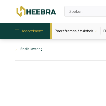
Assortiment
Poortframes / tuinhek
F
Snelle levering