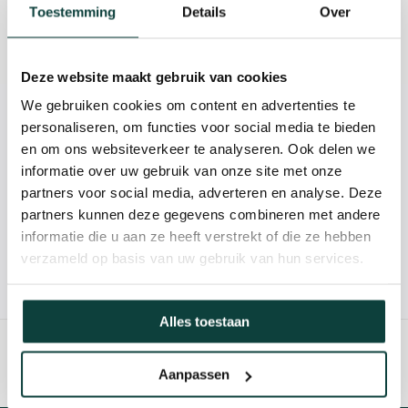
Beschrijving
Toestemming
Details
Over
Reviews
Deze website maakt gebruik van cookies
We gebruiken cookies om content en advertenties te
Kunnen we je helpen?
personaliseren, om functies voor social media te bieden
en om ons websiteverkeer te analyseren. Ook delen we
informatie over uw gebruik van onze site met onze
085-2121757
partners voor social media, adverteren en analyse. Deze
partners kunnen deze gegevens combineren met andere
info@heebra.com
informatie die u aan ze heeft verstrekt of die ze hebben
verzameld op basis van uw gebruik van hun services.
Hovenier of klusbedrijf? Neem contact met ons op voor
10% korting!
Alles toestaan
Aanpassen