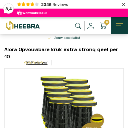
×
2346
Reviews
8,4
0
Jouw specialist
Alora Opvouwbare kruk extra strong geel per
10
(0 Reviews)