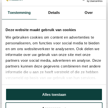
Beschrijving
Toestemming
Details
Over
Reviews
Deze website maakt gebruik van cookies
Specificaties
We gebruiken cookies om content en advertenties te
personaliseren, om functies voor social media te bieden
en om ons websiteverkeer te analyseren. Ook delen we
Kunnen we je helpen?
informatie over uw gebruik van onze site met onze
partners voor social media, adverteren en analyse. Deze
085-2121757
partners kunnen deze gegevens combineren met andere
informatie die u aan ze heeft verstrekt of die ze hebben
info@heebra.com
verzameld op basis van uw gebruik van hun services.
Hovenier of klusbedrijf? Neem contact met ons op voor
Alles toestaan
10% korting!